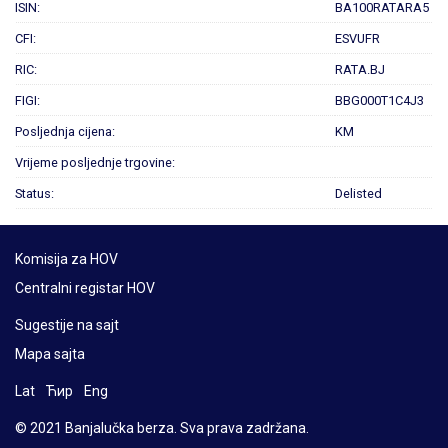
ISIN:
BA100RATARA5
CFI:
ESVUFR
RIC:
RATA.BJ
FIGI:
BBG000T1C4J3
Posljednja cijena:
KM
Vrijeme posljednje trgovine:
Status:
Delisted
Komisija za HOV
Centralni registar HOV
Sugestije na sajt
Mapa sajta
Lat
Ћир
Eng
© 2021 Banjalučka berza. Sva prava zadržana.