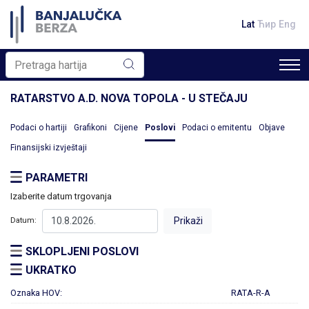
Lat
Ћир
Eng
RATARSTVO A.D. NOVA TOPOLA - U STEČAJU
Podaci o hartiji
Grafikoni
Cijene
Poslovi
Podaci o emitentu
Objave
Finansijski izvještaji
PARAMETRI
Izaberite datum trgovanja
Datum:
SKLOPLJENI POSLOVI
UKRATKO
Oznaka HOV:
RATA-R-A