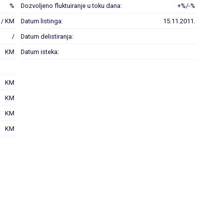
%
Dozvoljeno fluktuiranje u toku dana:
+%/-%
 / KM
Datum listinga:
15.11.2011.
/
Datum delistiranja:
KM
Datum isteka:
KM
KM
KM
KM