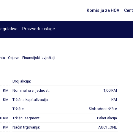
Komisija za HOV
Cent
egulativa
Proizvodi i usluge
ntu
Objave
Finansijski izvještaji
Broj akcija:
KM
Nominalna vrijednost:
1,00 KM
KM
Tržišna kapitalizacija:
KM
Tržište:
Slobodno tržište
00 KM
Tržišni segment:
Paket akcija
KM
Način trgovanja:
AUCT_ONE