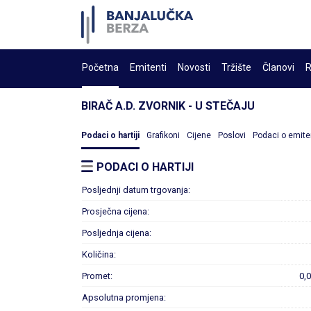
Početna
Emitenti
Novosti
Tržište
Članovi
R
BIRAČ A.D. ZVORNIK - U STEČAJU
Podaci o hartiji
Grafikoni
Cijene
Poslovi
Podaci o emite
PODACI O HARTIJI
Posljednji datum trgovanja:
Prosječna cijena:
Posljednja cijena:
Količina:
Promet:
0,
Apsolutna promjena: