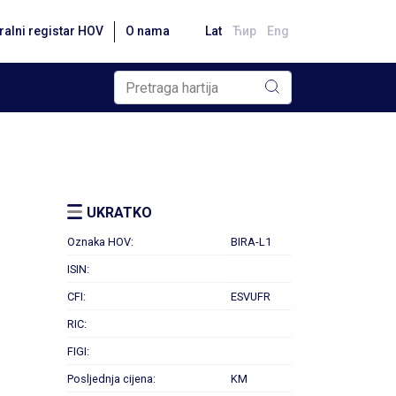
ralni registar HOV
O nama
Lat
Ћир
Eng
UKRATKO
Oznaka HOV:
BIRA-L1
ISIN:
CFI:
ESVUFR
RIC:
FIGI:
Posljednja cijena:
KM