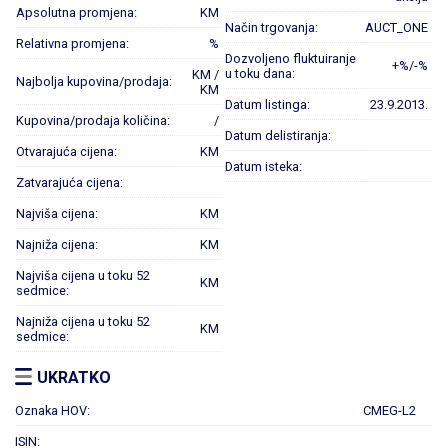
Apsolutna promjena:
KM
Način trgovanja:
AUCT_ONE
Relativna promjena:
%
Dozvoljeno fluktuiranje
+%/-%
u toku dana:
KM /
Najbolja kupovina/prodaja:
KM
Datum listinga:
23.9.2013.
Kupovina/prodaja količina:
/
Datum delistiranja:
Otvarajuća cijena:
KM
Datum isteka:
Zatvarajuća cijena:
Najviša cijena:
KM
Najniža cijena:
KM
Najviša cijena u toku 52
KM
sedmice:
Najniža cijena u toku 52
KM
sedmice:
UKRATKO
Oznaka HOV:
CMEG-L2
ISIN: