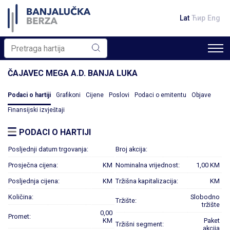
Lat
Ћир
Eng
ČAJAVEC MEGA A.D. BANJA LUKA
Podaci o hartiji
Grafikoni
Cijene
Poslovi
Podaci o emitentu
Objave
Finansijski izvještaji
PODACI O HARTIJI
Posljednji datum trgovanja:
Broj akcija:
Prosječna cijena:
KM
Nominalna vrijednost:
1,00 KM
Posljednja cijena:
KM
Tržišna kapitalizacija:
KM
Količina:
Slobodno
Tržište:
tržište
0,00
Promet:
KM
Paket
Tržišni segment:
akcija