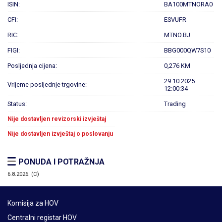
ISIN:
BA100MTNORA0
CFI:
ESVUFR
RIC:
MTNO.BJ
FIGI:
BBG000QW7S10
Posljednja cijena:
0,276 KM
29.10.2025.
Vrijeme posljednje trgovine:
12:00:34
Status:
Trading
Nije dostavljen revizorski izvještaj
Nije dostavljen izvještaj o poslovanju
PONUDA I POTRAŽNJA
6.8.2026. (C)
Komisija za HOV
Centralni registar HOV