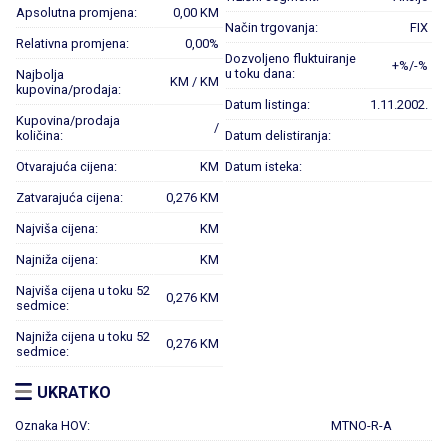
Apsolutna promjena:
0,00 KM
Način trgovanja:
FIX
Relativna promjena:
0,00%
Dozvoljeno fluktuiranje
+%/-%
u toku dana:
Najbolja
KM / KM
kupovina/prodaja:
Datum listinga:
1.11.2002.
Kupovina/prodaja
/
količina:
Datum delistiranja:
Otvarajuća cijena:
KM
Datum isteka:
Zatvarajuća cijena:
0,276 KM
Najviša cijena:
KM
Najniža cijena:
KM
Najviša cijena u toku 52
0,276 KM
sedmice:
Najniža cijena u toku 52
0,276 KM
sedmice:
UKRATKO
Oznaka HOV:
MTNO-R-A