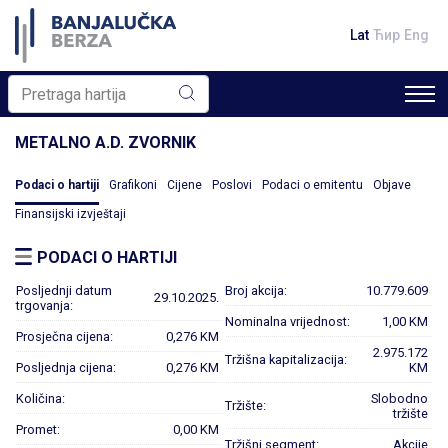
Lat
Ћир
Eng
METALNO A.D. ZVORNIK
Podaci o hartiji
Grafikoni
Cijene
Poslovi
Podaci o emitentu
Objave
Finansijski izvještaji
PODACI O HARTIJI
Posljednji datum
Broj akcija:
10.779.609
29.10.2025.
trgovanja:
Nominalna vrijednost:
1,00 KM
Prosječna cijena:
0,276 KM
2.975.172
Tržišna kapitalizacija:
Posljednja cijena:
0,276 KM
KM
Količina:
Slobodno
Tržište:
tržište
Promet:
0,00 KM
Tržišni segment:
Akcije