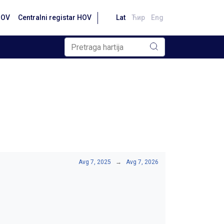
HOV
Centralni registar HOV
Lat
Ћир
Eng
Avg 7, 2025
→
Avg 7, 2026