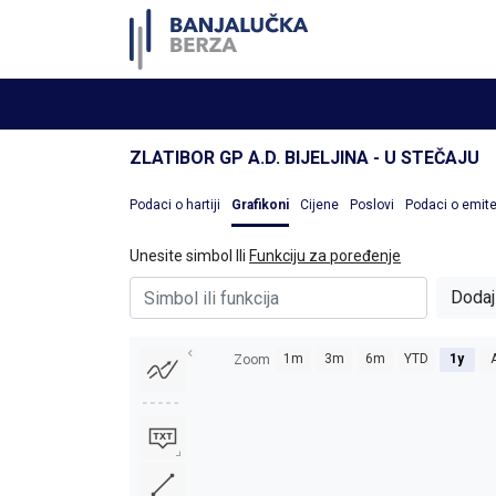
ZLATIBOR GP A.D. BIJELJINA - U STEČAJU
Podaci o hartiji
Grafikoni
Cijene
Poslovi
Podaci o emit
Unesite simbol Ili
Funkciju za poređenje
Dodaj
1m
3m
6m
YTD
1y
A
Zoom