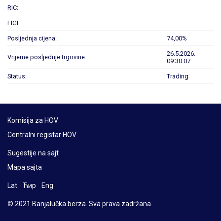
RIC:
FIGI:
Posljednja cijena:
74,00%
26.5.2026.
Vrijeme posljednje trgovine:
09:30:07
Status:
Trading
Komisija za HOV
Centralni registar HOV
Sugestije na sajt
Mapa sajta
Lat
Ћир
Eng
© 2021 Banjalučka berza. Sva prava zadržana.