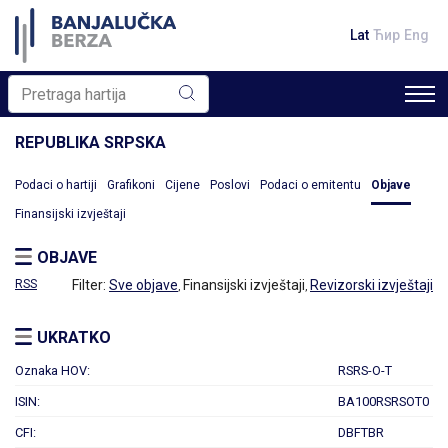
Lat
Ћир
Eng
REPUBLIKA SRPSKA
Podaci o hartiji
Grafikoni
Cijene
Poslovi
Podaci o emitentu
Objave
Finansijski izvještaji
OBJAVE
RSS
Filter:
Sve objave
Finansijski izvještaji
Revizorski izvještaji
,
,
UKRATKO
Oznaka HOV:
RSRS-O-T
ISIN:
BA100RSRSOT0
CFI:
DBFTBR