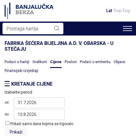
Lat
Ћир
Eng
FABRIKA ŠEĆERA BIJELJINA A.D. V. OBARSKA - U
STEČAJU
Podaci o hartiji
Grafikoni
Cijene
Poslovi
Podaci o emitentu
Objave
Finansijski izvještaji
KRETANJE CIJENE
Izaberite period
od:
do:
Prikaži samo dane kojima se trgovalo