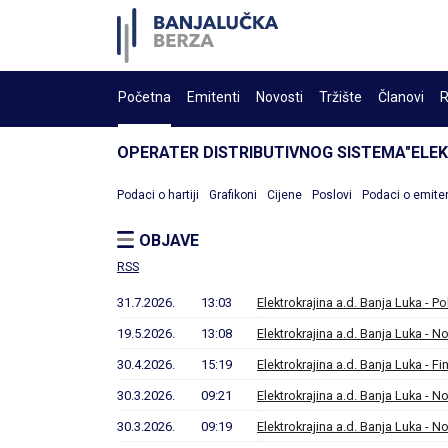
Početna
Emitenti
Novosti
Tržište
Članovi
R
OPERATER DISTRIBUTIVNOG SISTEMA"ELE
Podaci o hartiji
Grafikoni
Cijene
Poslovi
Podaci o emite
OBJAVE
RSS
31.7.2026.
13:03
Elektrokrajina a.d. Banja Luka - Po
19.5.2026.
13:08
Elektrokrajina a.d. Banja Luka - No
30.4.2026.
15:19
Elektrokrajina a.d. Banja Luka - Fi
30.3.2026.
09:21
Elektrokrajina a.d. Banja Luka - No
30.3.2026.
09:19
Elektrokrajina a.d. Banja Luka - No