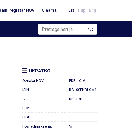
ralni registar HOV
O nama
Lat
Ћир
Eng
UKRATKO
Oznaka HOV:
EKBL-O-A
ISIN:
BA100EKBLOA4
CFI:
DBFTBR
RIC:
FIGI:
Posljednja cijena:
%