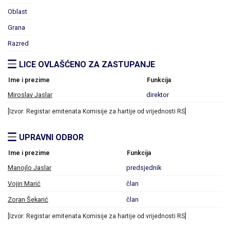
Oblast
Grana
Razred
LICE OVLAŠĆENO ZA ZASTUPANJE
Ime i prezime
Funkcija
Miroslav Jaslar
direktor
[Izvor: Registar emitenata Komisije za hartije od vrijednosti RS]
UPRAVNI ODBOR
Ime i prezime
Funkcija
Manojlo Jaslar
predsjednik
Vojin Marić
član
Zoran Šekarić
član
[Izvor: Registar emitenata Komisije za hartije od vrijednosti RS]