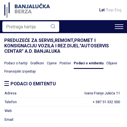
Lat
Ћир
Eng
PREDUZEĆE ZA SERVIS,REMONT,PROMET I
KONSIGNACIJU VOZILA I REZ.DIJEL."AUTOSERVIS
CENTAR" A.D. BANJALUKA
Podaci o hartiji
Grafikoni
Cijene
Poslovi
Podaci o emitentu
Objave
Finansijski izvještaji
PODACI O EMITENTU
Adresa
Ivana Franje Jukića 11
Telefon
+ 387 51 332 500
Web
Email