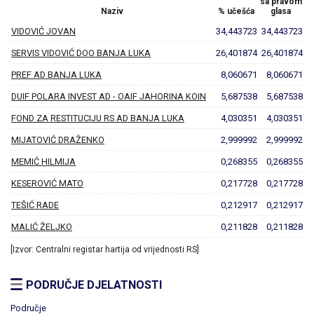
sa pravom
Naziv
% učešća
glasa
VIDOVIĆ JOVAN
34,443723
34,443723
SERVIS VIDOVIĆ DOO BANJA LUKA
26,401874
26,401874
PREF AD BANJA LUKA
8,060671
8,060671
DUIF POLARA INVEST AD - OAIF JAHORINA KOIN
5,687538
5,687538
FOND ZA RESTITUCIJU RS AD BANJA LUKA
4,030351
4,030351
MIJATOVIĆ DRAŽENKO
2,999992
2,999992
MEMIĆ HILMIJA
0,268355
0,268355
KESEROVIĆ MATO
0,217728
0,217728
TEŠIĆ RADE
0,212917
0,212917
MALIĆ ŽELJKO
0,211828
0,211828
[Izvor: Centralni registar hartija od vrijednosti RS]
PODRUČJE DJELATNOSTI
Područje