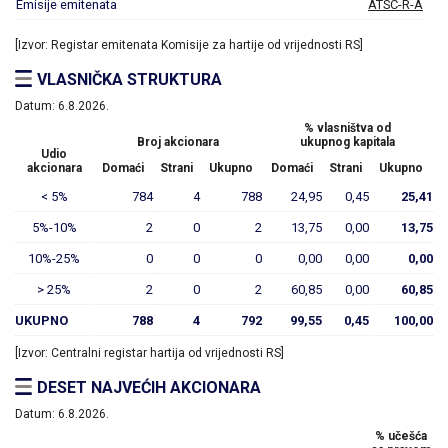
Emisije emitenata
ATSC-R-A
[Izvor: Registar emitenata Komisije za hartije od vrijednosti RS]
VLASNIČKA STRUKTURA
Datum:
6.8.2026.
% vlasništva od
Broj akcionara
ukupnog kapitala
Udio
akcionara
Domaći
Strani
Ukupno
Domaći
Strani
Ukupno
< 5%
784
4
788
24,95
0,45
25,41
5%-10%
2
0
2
13,75
0,00
13,75
10%-25%
0
0
0
0,00
0,00
0,00
> 25%
2
0
2
60,85
0,00
60,85
UKUPNO
788
4
792
99,55
0,45
100,00
[Izvor: Centralni registar hartija od vrijednosti RS]
DESET NAJVEĆIH AKCIONARA
Datum:
6.8.2026.
% učešća