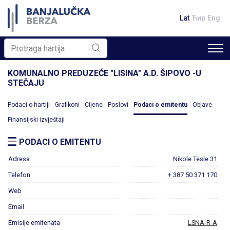
Lat
Ћир
Eng
KOMUNALNO PREDUZEĆE "LISINA" A.D. ŠIPOVO -U
STEČAJU
Podaci o hartiji
Grafikoni
Cijene
Poslovi
Podaci o emitentu
Objave
Finansijski izvještaji
PODACI O EMITENTU
Adresa
Nikole Tesle 31
Telefon
+ 387 50 371 170
Web
Email
Emisije emitenata
LSNA-R-A