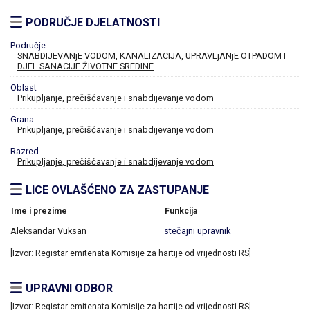
PODRUČJE DJELATNOSTI
Područje
SNABDIJEVANjE VODOM, KANALIZACIJA, UPRAVLjANjE OTPADOM I
DJEL.SANACIJE ŽIVOTNE SREDINE
Oblast
Prikupljanje, prečišćavanje i snabdijevanje vodom
Grana
Prikupljanje, prečišćavanje i snabdijevanje vodom
Razred
Prikupljanje, prečišćavanje i snabdijevanje vodom
LICE OVLAŠĆENO ZA ZASTUPANJE
Ime i prezime
Funkcija
Aleksandar Vuksan
stečajni upravnik
[Izvor: Registar emitenata Komisije za hartije od vrijednosti RS]
UPRAVNI ODBOR
[Izvor: Registar emitenata Komisije za hartije od vrijednosti RS]