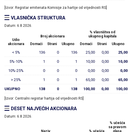
[Izvor: Registar emitenata Komisije za hartije od vrijednosti RS]
VLASNIČKA STRUKTURA
Datum:
6.8.2026.
% vlasništva od
Broj akcionara
ukupnog kapitala
Udio
akcionara
Domaći
Strani
Ukupno
Domaći
Strani
Ukupno
< 5%
136
0
136
25,00
0,00
25,00
5%-10%
1
0
1
10,00
0,00
10,00
10%-25%
0
0
0
0,00
0,00
0,00
> 25%
1
0
1
65,00
0,00
65,00
UKUPNO
138
0
138
100,00
0,00
100,00
[Izvor: Centralni registar hartija od vrijednosti RS]
DESET NAJVEĆIH AKCIONARA
Datum:
6.8.2026.
% učešća
sa pravom
Naziv
% učešća
glasa