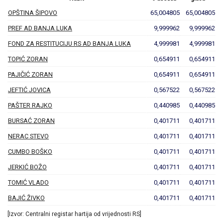
OPŠTINA ŠIPOVO
65,004805
65,004805
PREF AD BANJA LUKA
9,999962
9,999962
FOND ZA RESTITUCIJU RS AD BANJA LUKA
4,999981
4,999981
TOPIĆ ZORAN
0,654911
0,654911
PAJIČIĆ ZORAN
0,654911
0,654911
JEFTIĆ JOVICA
0,567522
0,567522
PAŠTER RAJKO
0,440985
0,440985
BURSAĆ ZORAN
0,401711
0,401711
NERAC STEVO
0,401711
0,401711
CUMBO BOŠKO
0,401711
0,401711
JERKIĆ BOŽO
0,401711
0,401711
TOMIĆ VLADO
0,401711
0,401711
BAJIĆ ŽIVKO
0,401711
0,401711
[Izvor: Centralni registar hartija od vrijednosti RS]