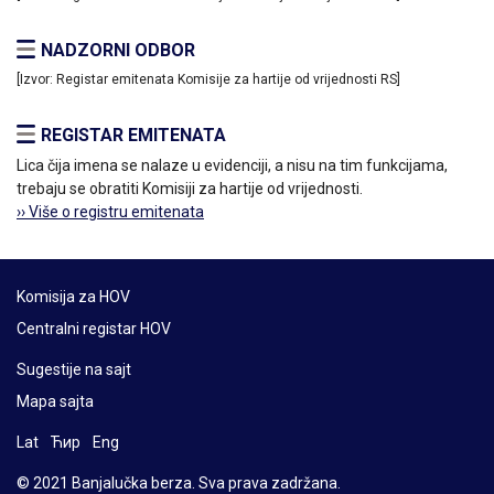
NADZORNI ODBOR
[Izvor: Registar emitenata Komisije za hartije od vrijednosti RS]
REGISTAR EMITENATA
Lica čija imena se nalaze u evidenciji, a nisu na tim funkcijama,
trebaju se obratiti Komisiji za hartije od vrijednosti.
›› Više o registru emitenata
Komisija za HOV
Centralni registar HOV
Sugestije na sajt
Mapa sajta
Lat
Ћир
Eng
© 2021 Banjalučka berza. Sva prava zadržana.