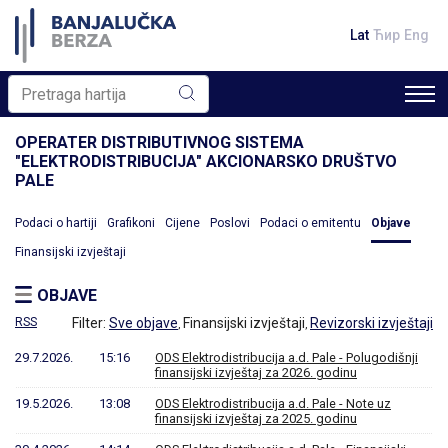
Lat
Ћир
Eng
OPERATER DISTRIBUTIVNOG SISTEMA
"ELEKTRODISTRIBUCIJA" AKCIONARSKO DRUŠTVO
PALE
Podaci o hartiji
Grafikoni
Cijene
Poslovi
Podaci o emitentu
Objave
Finansijski izvještaji
OBJAVE
RSS
Filter:
Sve objave
Finansijski izvještaji
Revizorski izvještaji
,
,
29.7.2026.
15:16
ODS Elektrodistribucija a.d. Pale - Polugodišnji
finansijski izvještaj za 2026. godinu
19.5.2026.
13:08
ODS Elektrodistribucija a.d. Pale - Note uz
finansijski izvještaj za 2025. godinu