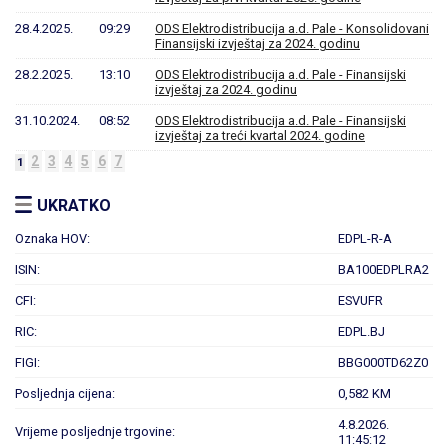
28.4.2025.
09:29
ODS Elektrodistribucija a.d. Pale - Konsolidovani
Finansijski izvještaj za 2024. godinu
28.2.2025.
13:10
ODS Elektrodistribucija a.d. Pale - Finansijski
izvještaj za 2024. godinu
31.10.2024.
08:52
ODS Elektrodistribucija a.d. Pale - Finansijski
izvještaj za treći kvartal 2024. godine
2
3
4
5
6
7
1
UKRATKO
Oznaka HOV:
EDPL-R-A
ISIN:
BA100EDPLRA2
CFI:
ESVUFR
RIC:
EDPL.BJ
FIGI:
BBG000TD62Z0
Posljednja cijena:
0,582 KM
4.8.2026.
Vrijeme posljednje trgovine:
11:45:12