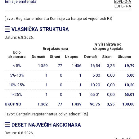
Emisije emitenata
EDPL-O-A
EDPL-R-A
[Izvor: Registar emitenata Komisije za hartije od vrijednosti RS]
VLASNIČKA STRUKTURA
Datum:
6.8.2026.
% vlasništva od
Broj akcionara
ukupnog kapitala
Udio
akcionara
Domaći
Strani
Ukupno
Domaći
Strani
Ukupno
< 5%
1.359
77
1.436
16,54
3,25
19,79
5%-10%
1
0
1
5,00
0,00
5,00
10%-25%
1
0
1
10,20
0,00
10,20
> 25%
1
0
1
65,01
0,00
65,01
UKUPNO
1.362
77
1.439
96,75
3,25
100,00
[Izvor: Centralni registar hartija od vrijednosti RS]
DESET NAJVEĆIH AKCIONARA
Datum:
6.8.2026.