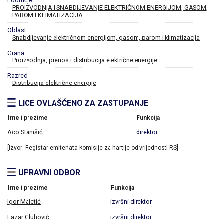
Područje
PROIZVODNjA I SNABDIJEVANjE ELEKTRIČNOM ENERGIJOM, GASOM,
PAROM I KLIMATIZACIJA
Oblast
Snabdijevanje električnom energijom, gasom, parom i klimatizacija
Grana
Proizvodnja, prenos i distribucija električne energije
Razred
Distribucija električne energije
LICE OVLAŠĆENO ZA ZASTUPANJE
Ime i prezime
Funkcija
Aco Stanišić
direktor
[Izvor: Registar emitenata Komisije za hartije od vrijednosti RS]
UPRAVNI ODBOR
Ime i prezime
Funkcija
Igor Maletić
izvršni direktor
Lazar Gluhović
izvršni direktor