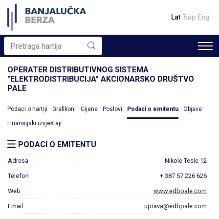
Lat
Ћир
Eng
OPERATER DISTRIBUTIVNOG SISTEMA
"ELEKTRODISTRIBUCIJA" AKCIONARSKO DRUŠTVO
PALE
Podaci o hartiji
Grafikoni
Cijene
Poslovi
Podaci o emitentu
Objave
Finansijski izvještaji
PODACI O EMITENTU
Adresa
Nikole Tesle 12
Telefon
+ 387 57 226 626
Web
www.edbpale.com
Email
uprava@edbpale.com