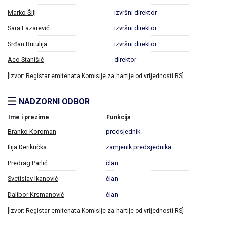
Marko Šilj
izvršni direktor
Sara Lazarević
izvršni direktor
Srđan Butulija
izvršni direktor
Aco Stanišić
direktor
[Izvor: Registar emitenata Komisije za hartije od vrijednosti RS]
NADZORNI ODBOR
Ime i prezime
Funkcija
Branko Koroman
predsjednik
Ilija Derikučka
zamjenik predsjednika
Predrag Parlić
član
Svetislav Ikanović
član
Dalibor Krsmanović
član
[Izvor: Registar emitenata Komisije za hartije od vrijednosti RS]