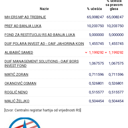
% učešća
sa pravom
Naziv
% učešća
glasa
MH ERS MP AD TREBINJE
65,008247
65,008247
PREF AD BANJA LUKA
10,203750
10,203750
FOND ZA RESTITUCIJU RS AD BANJA LUKA
5,000000
5,000000
DUIF POLARA INVEST AD - OAIF JAHORINA KOIN
1,455745
1,455745
ALIBABIĆ SAMED
1,199292
1,199292
DUIF MANAGEMENT SOLUTIONS - OAIF BORS
1,067575
1,067575
INVEST FOND
MATIĆ ZORAN
0,711596
0,711596
OKANOVIĆ OSMAN
0,526801
0,526801
ROGLIĆ NENO
0,515577
0,515577
MALIĆ ŽELJKO
0,504454
0,504454
[Izvor: Centralni registar hartija od vrijednosti RS]