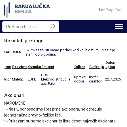
Lat
Ћир
Eng
Rezultati pretrage
››› Prikazani su samo podaci kod kojih datum upisa nije
NAPOMENE:
stariji od 5 godina.
Datum
Ime
Prezime
Oznaka
Emitent
Odbor
Funkcija
upisa
ODS
Upravni
izvršni
Igor
Maletić
EDPL
Elektrodistribucija
22.7.2026.
odbor
direktor
a.d. Pale
Akcionari:
NAPOMENE:
››› Naziv, odnosno ime i prezime akcionara, ne određuje
jednoznačno pravno/fizičko lice.
››› Prikazani su samo akcionari iz liste deset najvećih akcionara.