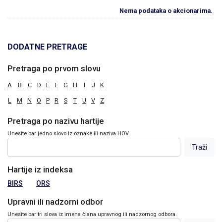
Nema podataka o akcionarima.
DODATNE PRETRAGE
Pretraga po prvom slovu
A
B
C
D
E
F
G
H
I
J
K
L
M
N
O
P
R
S
T
U
V
Z
Pretraga po nazivu hartije
Unesite bar jedno slovo iz oznake ili naziva HOV.
Hartije iz indeksa
BIRS
ORS
Upravni ili nadzorni odbor
Unesite bar tri slova iz imena člana upravnog ili nadzornog odbora.