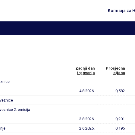
Komisija za 
Zadnji dan
Prosječna
trgovanja
cijena
eznice
4.8.2026.
0,582
bveznice
bveznice 2. emisija
3.8.2026.
0,201
inje
2.6.2026.
0,196