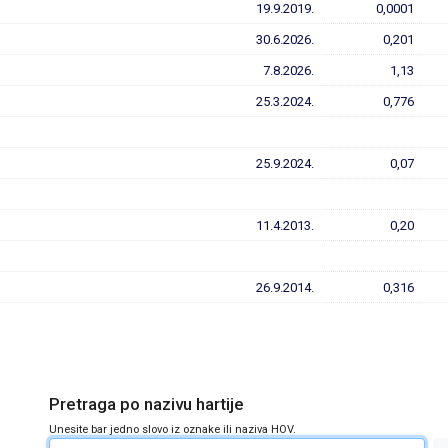
19.9.2019.
0,0001
30.6.2026.
0,201
7.8.2026.
1,13
25.3.2024.
0,776
25.9.2024.
0,07
11.4.2013.
0,20
26.9.2014.
0,316
Pretraga po nazivu hartije
Unesite bar jedno slovo iz oznake ili naziva HOV.