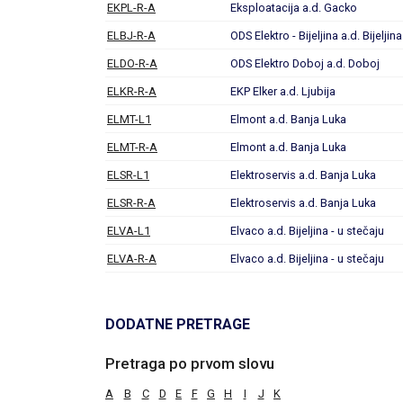
EKPL-R-A
Eksploatacija a.d. Gacko
ELBJ-R-A
ODS Elektro - Bijeljina a.d. Bijeljina
ELDO-R-A
ODS Elektro Doboj a.d. Doboj
ELKR-R-A
EKP Elker a.d. Ljubija
ELMT-L1
Elmont a.d. Banja Luka
ELMT-R-A
Elmont a.d. Banja Luka
ELSR-L1
Elektroservis a.d. Banja Luka
ELSR-R-A
Elektroservis a.d. Banja Luka
ELVA-L1
Elvaco a.d. Bijeljina - u stečaju
ELVA-R-A
Elvaco a.d. Bijeljina - u stečaju
DODATNE PRETRAGE
Pretraga po prvom slovu
A
B
C
D
E
F
G
H
I
J
K