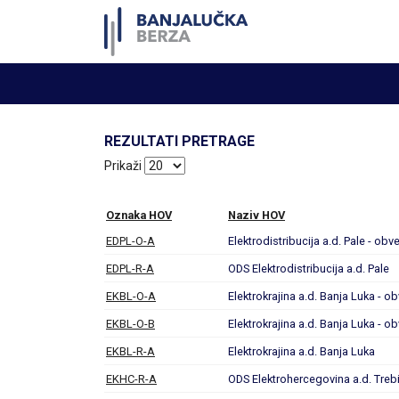
REZULTATI PRETRAGE
Prikaži
Oznaka HOV
Naziv HOV
EDPL-O-A
Elektrodistribucija a.d. Pale - obv
EDPL-R-A
ODS Elektrodistribucija a.d. Pale
EKBL-O-A
Elektrokrajina a.d. Banja Luka - o
EKBL-O-B
Elektrokrajina a.d. Banja Luka - o
EKBL-R-A
Elektrokrajina a.d. Banja Luka
EKHC-R-A
ODS Elektrohercegovina a.d. Treb