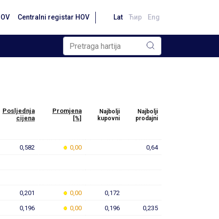
HOV
Centralni registar HOV
Lat
Ћир
Eng
Posljednja
Promjena
Najbolji
Najbolji
cijena
[%]
kupovni
prodajni
0,582
0,00
0,64
0,201
0,00
0,172
0,196
0,00
0,196
0,235