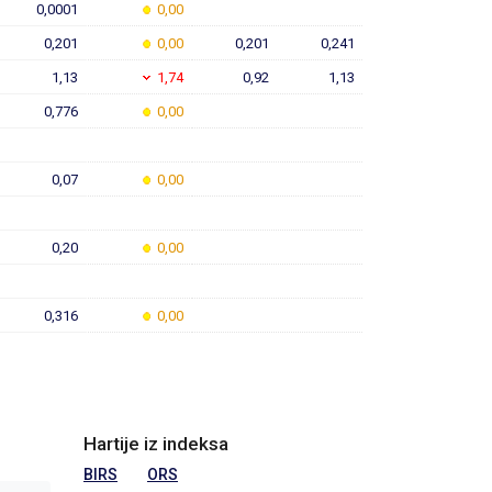
0,0001
0,00
0,201
0,00
0,201
0,241
1,13
1,74
0,92
1,13
0,776
0,00
0,07
0,00
0,20
0,00
0,316
0,00
Hartije iz indeksa
BIRS
ORS