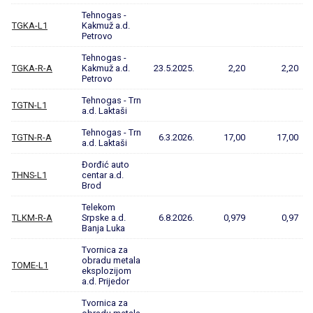
Tehnogas -
TGKA-L1
Kakmuž a.d.
Petrovo
Tehnogas -
TGKA-R-A
Kakmuž a.d.
23.5.2025.
2,20
2,20
Petrovo
Tehnogas - Trn
TGTN-L1
a.d. Laktaši
Tehnogas - Trn
TGTN-R-A
6.3.2026.
17,00
17,00
a.d. Laktaši
Đorđić auto
THNS-L1
centar a.d.
Brod
Telekom
TLKM-R-A
Srpske a.d.
6.8.2026.
0,979
0,97
Banja Luka
Tvornica za
obradu metala
TOME-L1
eksplozijom
a.d. Prijedor
Tvornica za