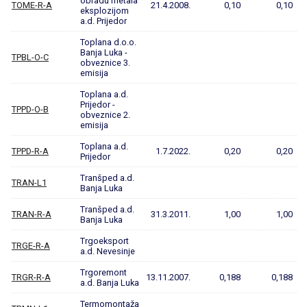
obradu metala
TOME-R-A
21.4.2008.
0,10
0,10
eksplozijom
a.d. Prijedor
Toplana d.o.o.
Banja Luka -
TPBL-O-C
obveznice 3.
emisija
Toplana a.d.
Prijedor -
TPPD-O-B
obveznice 2.
emisija
Toplana a.d.
TPPD-R-A
1.7.2022.
0,20
0,20
Prijedor
Tranšped a.d.
TRAN-L1
Banja Luka
Tranšped a.d.
TRAN-R-A
31.3.2011.
1,00
1,00
Banja Luka
Trgoeksport
TRGE-R-A
a.d. Nevesinje
Trgoremont
TRGR-R-A
13.11.2007.
0,188
0,188
a.d. Banja Luka
Termomontaža