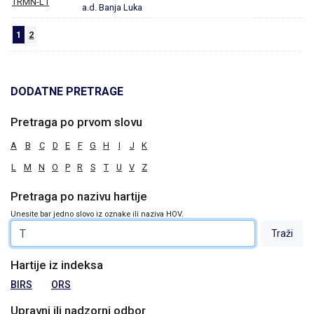
TRMN-L1
a.d. Banja Luka
1
2
DODATNE PRETRAGE
Pretraga po prvom slovu
A
B
C
D
E
F
G
H
I
J
K
L
M
N
O
P
R
S
T
U
V
Z
Pretraga po nazivu hartije
Unesite bar jedno slovo iz oznake ili naziva HOV.
Hartije iz indeksa
BIRS
ORS
Upravni ili nadzorni odbor