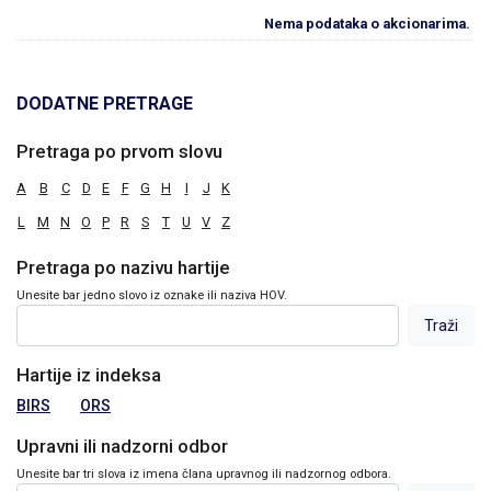
Nema podataka o akcionarima.
DODATNE PRETRAGE
Pretraga po prvom slovu
A
B
C
D
E
F
G
H
I
J
K
L
M
N
O
P
R
S
T
U
V
Z
Pretraga po nazivu hartije
Unesite bar jedno slovo iz oznake ili naziva HOV.
Hartije iz indeksa
BIRS
ORS
Upravni ili nadzorni odbor
Unesite bar tri slova iz imena člana upravnog ili nadzornog odbora.