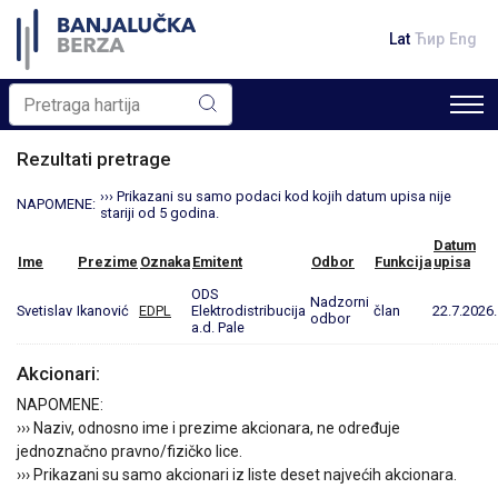
Lat
Ћир
Eng
Rezultati pretrage
››› Prikazani su samo podaci kod kojih datum upisa nije
NAPOMENE:
stariji od 5 godina.
Datum
Ime
Prezime
Oznaka
Emitent
Odbor
Funkcija
upisa
ODS
Nadzorni
Svetislav
Ikanović
EDPL
Elektrodistribucija
član
22.7.2026.
odbor
a.d. Pale
Akcionari:
NAPOMENE:
››› Naziv, odnosno ime i prezime akcionara, ne određuje
jednoznačno pravno/fizičko lice.
››› Prikazani su samo akcionari iz liste deset najvećih akcionara.