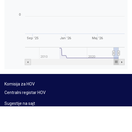
0
Sep '25
Jan '26
Maj '26
2010
2020
Komisija za HOV
Centralni registar HOV
Sugestije na sajt
Mapa sajta
Lat
Ћир
Eng