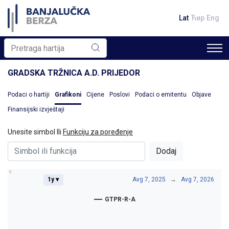
Lat
Ћир
Eng
GRADSKA TRŽNICA A.D. PRIJEDOR
Podaci o hartiji
Grafikoni
Cijene
Poslovi
Podaci o emitentu
Objave
Finansijski izvještaji
Unesite simbol Ili
Funkciju za poređenje
Dodaj
1y ▾
Avg 7, 2025
→
Avg 7, 2026
GTPR-R-A