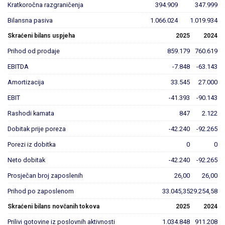
Kratkoročna razgraničenja
394.909
347.999
Bilansna pasiva
1.066.024
1.019.934
Skraćeni bilans uspjeha
2025
2024
Prihod od prodaje
859.179
760.619
EBITDA
-7.848
-63.143
Amortizacija
33.545
27.000
EBIT
-41.393
-90.143
Rashodi kamata
847
2.122
Dobitak prije poreza
-42.240
-92.265
Porezi iz dobitka
0
0
Neto dobitak
-42.240
-92.265
Prosječan broj zaposlenih
26,00
26,00
Prihod po zaposlenom
33.045,35
29.254,58
Skraćeni bilans novčanih tokova
2025
2024
Prilivi gotovine iz poslovnih aktivnosti
1.034.848
911.208