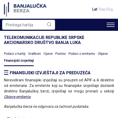
Lat
Ћир
Eng
TELEKOMUNIKACIJE REPUBLIKE SRPSKE
AKCIONARSKO DRUŠTVO BANJA LUKA
Podaci o hartiji
Grafikoni
Cijene
Poslovi
Podaci o emitentu
Objave
Finansijski izvještaji
FINANSIJSKI IZVJEŠTAJI ZA PREDUZEĆA
Nerevidirani finansijski izvještaji su preuzeti od APIF-a ili direktno
od emitenata. Za emitente koji su finansijske izvještaje dostavili
direktno Banjalučkoj berzi, izvještaji se mogu pronaći u sekciji
Objave emitenta
.
Banjalučka berza ne odgovara za tačnost podataka.