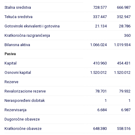
Stalna sredstva
728.577
666.987
Tekuća sredstva
337.447
352.947
Gotovinski ekvivalenti i gotovina
21.134
28.786
Kratkoročna razgraničenja
360
Bilansna aktiva
1.066.024
1.019.934
Pasiva
Kapital
410.960
454.431
Osnovni kapital
1.520.012
1.520.012
Rezerve
Revalorizacione rezerve
78.701
79.932
Neraspoređeni dobitak
1
1
Rezervisanja
6.684
6.987
Dugoročne obaveze
Kratkoročne obaveze
648.380
558.516