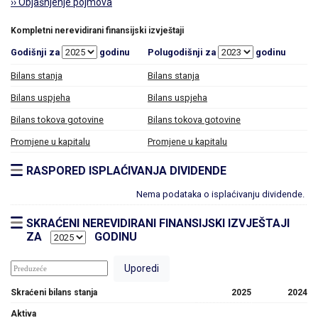
›› Objašnjenje pojmova
Kompletni nerevidirani finansijski izvještaji
Godišnji za
godinu
Polugodišnji za
godinu
Bilans stanja
Bilans stanja
Bilans uspjeha
Bilans uspjeha
Bilans tokova gotovine
Bilans tokova gotovine
Promjene u kapitalu
Promjene u kapitalu
RASPORED ISPLAĆIVANJA DIVIDENDE
Nema podataka o isplaćivanju dividende.
SKRAĆENI NEREVIDIRANI FINANSIJSKI IZVJEŠTAJI
ZA
GODINU
Skraćeni bilans stanja
2025
2024
Aktiva