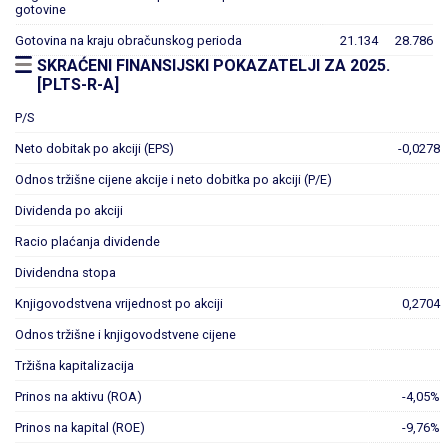
gotovine
Gotovina na kraju obračunskog perioda
21.134
28.786
SKRAĆENI FINANSIJSKI POKAZATELJI ZA 2025.
[PLTS-R-A]
P/S
Neto dobitak po akciji (EPS)
-0,0278
Odnos tržišne cijene akcije i neto dobitka po akciji (P/E)
Dividenda po akciji
Racio plaćanja dividende
Dividendna stopa
Knjigovodstvena vrijednost po akciji
0,2704
Odnos tržišne i knjigovodstvene cijene
Tržišna kapitalizacija
Prinos na aktivu (ROA)
-4,05%
Prinos na kapital (ROE)
-9,76%