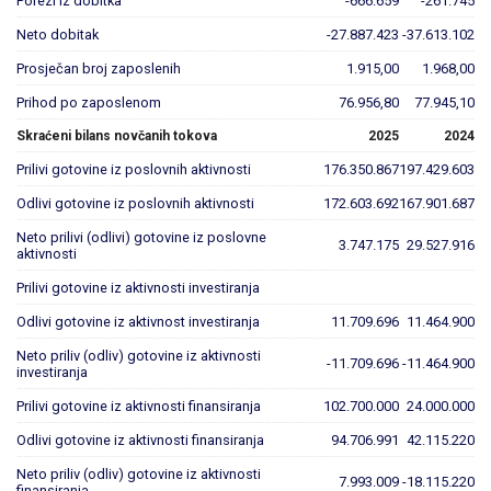
Porezi iz dobitka
-666.659
-261.745
Neto dobitak
-27.887.423
-37.613.102
Prosječan broj zaposlenih
1.915,00
1.968,00
Prihod po zaposlenom
76.956,80
77.945,10
Skraćeni bilans novčanih tokova
2025
2024
Prilivi gotovine iz poslovnih aktivnosti
176.350.867
197.429.603
Odlivi gotovine iz poslovnih aktivnosti
172.603.692
167.901.687
Neto prilivi (odlivi) gotovine iz poslovne
3.747.175
29.527.916
aktivnosti
Prilivi gotovine iz aktivnosti investiranja
Odlivi gotovine iz aktivnost investiranja
11.709.696
11.464.900
Neto priliv (odliv) gotovine iz aktivnosti
-11.709.696
-11.464.900
investiranja
Prilivi gotovine iz aktivnosti finansiranja
102.700.000
24.000.000
Odlivi gotovine iz aktivnosti finansiranja
94.706.991
42.115.220
Neto priliv (odliv) gotovine iz aktivnosti
7.993.009
-18.115.220
finansiranja