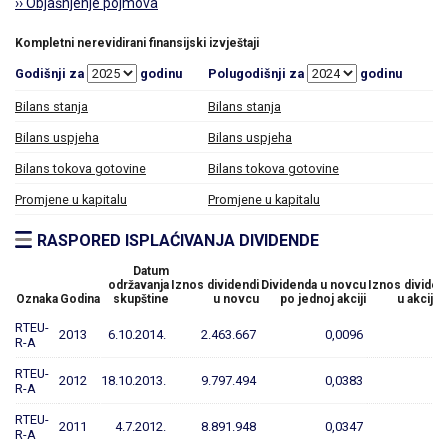
›› Objašnjenje pojmova
Kompletni nerevidirani finansijski izvještaji
Godišnji za
godinu
Polugodišnji za
godinu
Bilans stanja
Bilans stanja
Bilans uspjeha
Bilans uspjeha
Bilans tokova gotovine
Bilans tokova gotovine
Promjene u kapitalu
Promjene u kapitalu
RASPORED ISPLAĆIVANJA DIVIDENDE
Datum
održavanja
Iznos dividendi
Dividenda u novcu
Iznos dividen
Oznaka
Godina
skupštine
u novcu
po jednoj akciji
u akcija
RTEU-
2013
6.10.2014.
2.463.667
0,0096
R-A
RTEU-
2012
18.10.2013.
9.797.494
0,0383
R-A
RTEU-
2011
4.7.2012.
8.891.948
0,0347
R-A