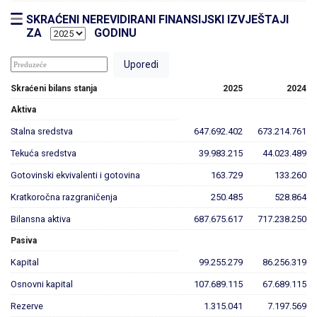
SKRAĆENI NEREVIDIRANI FINANSIJSKI IZVJEŠTAJI
ZA
GODINU
Skraćeni bilans stanja
2025
2024
Aktiva
Stalna sredstva
647.692.402
673.214.761
Tekuća sredstva
39.983.215
44.023.489
Gotovinski ekvivalenti i gotovina
163.729
133.260
Kratkoročna razgraničenja
250.485
528.864
Bilansna aktiva
687.675.617
717.238.250
Pasiva
Kapital
99.255.279
86.256.319
Osnovni kapital
107.689.115
67.689.115
Rezerve
1.315.041
7.197.569