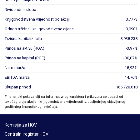
Dividendna stopa
Knjigovodstvena vrijednost po akciji
0,7773
Odnos tržišne i knjigovodstvene cijene
0,0901
Tržišna kapitalizacija
8.938.238
Prinos na aktivu (ROA)
-3,97%
Prinos na kapital (ROE)
-30,07%
Neto marža
-18,92%
EBITDA marža
14,76%
Ukupan prihod
165.728.618
Finansijski pokazatelji su informativnog karaktera i prikazuju se podaci od
tekućeg broja akcija i knjigovodstvene vrijednosti iz posljednjeg objavljenog
godišnjeg finansijskog izvještaja.
Komisija za HOV
Centralni registar HOV