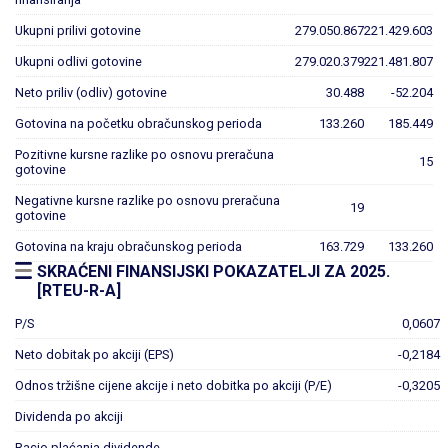
Ukupni prilivi gotovine
279.050.867
221.429.603
Ukupni odlivi gotovine
279.020.379
221.481.807
Neto priliv (odliv) gotovine
30.488
-52.204
Gotovina na početku obračunskog perioda
133.260
185.449
Pozitivne kursne razlike po osnovu preračuna
15
gotovine
Negativne kursne razlike po osnovu preračuna
19
gotovine
Gotovina na kraju obračunskog perioda
163.729
133.260
SKRAĆENI FINANSIJSKI POKAZATELJI ZA 2025.
[RTEU-R-A]
P/S
0,0607
Neto dobitak po akciji (EPS)
-0,2184
Odnos tržišne cijene akcije i neto dobitka po akciji (P/E)
-0,3205
Dividenda po akciji
Racio plaćanja dividende