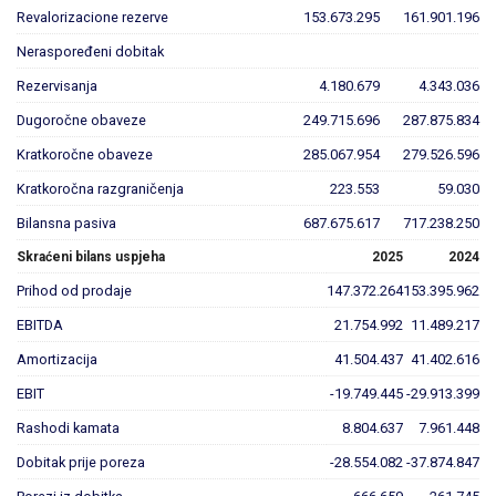
Revalorizacione rezerve
153.673.295
161.901.196
Neraspoređeni dobitak
Rezervisanja
4.180.679
4.343.036
Dugoročne obaveze
249.715.696
287.875.834
Kratkoročne obaveze
285.067.954
279.526.596
Kratkoročna razgraničenja
223.553
59.030
Bilansna pasiva
687.675.617
717.238.250
Skraćeni bilans uspjeha
2025
2024
Prihod od prodaje
147.372.264
153.395.962
EBITDA
21.754.992
11.489.217
Amortizacija
41.504.437
41.402.616
EBIT
-19.749.445
-29.913.399
Rashodi kamata
8.804.637
7.961.448
Dobitak prije poreza
-28.554.082
-37.874.847