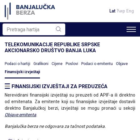
Lat
Ћир
Eng
TELEKOMUNIKACIJE REPUBLIKE SRPSKE
AKCIONARSKO DRUŠTVO BANJA LUKA
Podaci o hartiji
Grafikoni
Cijene
Poslovi
Podaci o emitentu
Objave
Finansijski izvještaji
FINANSIJSKI IZVJEŠTAJI ZA PREDUZEĆA
Nerevidirani finansijski izvještaji su preuzeti od APIF-a ili direktno
od emitenata. Za emitente koji su finansijske izvještaje dostavili
direktno Banjalučkoj berzi, izvještaji se mogu pronaći u sekciji
Objave emitenta
.
Banjalučka berza ne odgovara za tačnost podataka.