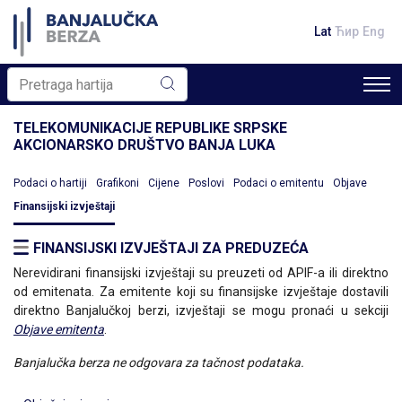
Lat
Ћир
Eng
TELEKOMUNIKACIJE REPUBLIKE SRPSKE
AKCIONARSKO DRUŠTVO BANJA LUKA
Podaci o hartiji
Grafikoni
Cijene
Poslovi
Podaci o emitentu
Objave
Finansijski izvještaji
FINANSIJSKI IZVJEŠTAJI ZA PREDUZEĆA
Nerevidirani finansijski izvještaji su preuzeti od APIF-a ili direktno
od emitenata. Za emitente koji su finansijske izvještaje dostavili
direktno Banjalučkoj berzi, izvještaji se mogu pronaći u sekciji
Objave emitenta
.
Banjalučka berza ne odgovara za tačnost podataka.