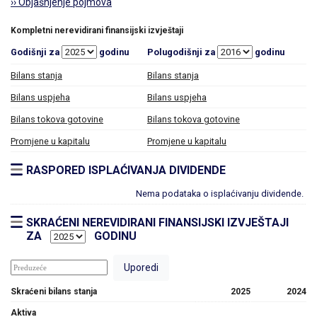
›› Objašnjenje pojmova
Kompletni nerevidirani finansijski izvještaji
Godišnji za
godinu
Polugodišnji za
godinu
Bilans stanja
Bilans stanja
Bilans uspjeha
Bilans uspjeha
Bilans tokova gotovine
Bilans tokova gotovine
Promjene u kapitalu
Promjene u kapitalu
RASPORED ISPLAĆIVANJA DIVIDENDE
Nema podataka o isplaćivanju dividende.
SKRAĆENI NEREVIDIRANI FINANSIJSKI IZVJEŠTAJI
ZA
GODINU
Skraćeni bilans stanja
2025
2024
Aktiva