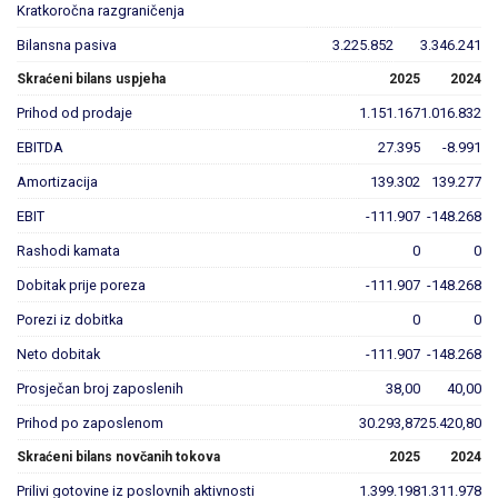
Kratkoročna razgraničenja
Bilansna pasiva
3.225.852
3.346.241
Skraćeni bilans uspjeha
2025
2024
Prihod od prodaje
1.151.167
1.016.832
EBITDA
27.395
-8.991
Amortizacija
139.302
139.277
EBIT
-111.907
-148.268
Rashodi kamata
0
0
Dobitak prije poreza
-111.907
-148.268
Porezi iz dobitka
0
0
Neto dobitak
-111.907
-148.268
Prosječan broj zaposlenih
38,00
40,00
Prihod po zaposlenom
30.293,87
25.420,80
Skraćeni bilans novčanih tokova
2025
2024
Prilivi gotovine iz poslovnih aktivnosti
1.399.198
1.311.978