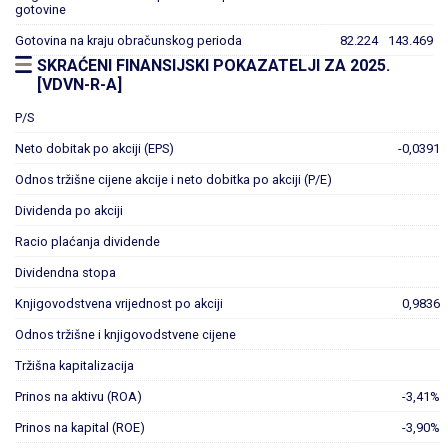
gotovine
Gotovina na kraju obračunskog perioda
82.224
143.469
SKRAĆENI FINANSIJSKI POKAZATELJI ZA 2025.
[VDVN-R-A]
P/S
Neto dobitak po akciji (EPS)
-0,0391
Odnos tržišne cijene akcije i neto dobitka po akciji (P/E)
Dividenda po akciji
Racio plaćanja dividende
Dividendna stopa
Knjigovodstvena vrijednost po akciji
0,9836
Odnos tržišne i knjigovodstvene cijene
Tržišna kapitalizacija
Prinos na aktivu (ROA)
-3,41%
Prinos na kapital (ROE)
-3,90%