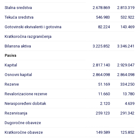
Stalna sredstva
2.678.869
2.813.319
Tekuća sredstva
546.983
532.922
Gotovinski ekvivalenti i gotovina
82.224
143.469
Kratkoročna razgraničenja
Bilansna aktiva
3.225.852
3.346.241
Pasiva
Kapital
2.817.140
2.929.047
Osnovni kapital
2.864.098
2.864.098
Rezerve
51.169
334.250
Revalorizacione rezerve
11.660
13.780
Neraspoređeni dobitak
2.120
4.639
Rezervisanja
259.123
291.342
Dugoročne obaveze
Kratkoročne obaveze
149.589
125.852