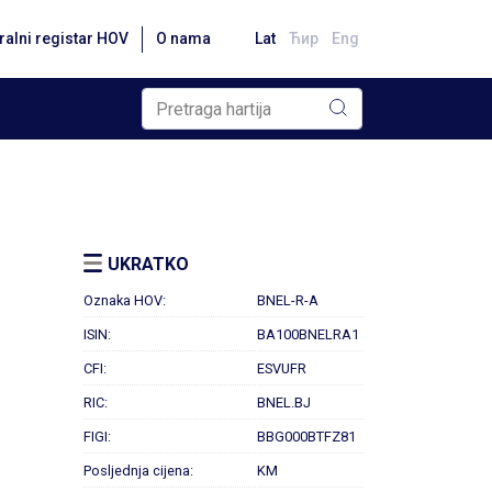
ralni registar HOV
O nama
Lat
Ћир
Eng
UKRATKO
Oznaka HOV:
BNEL-R-A
ISIN:
BA100BNELRA1
CFI:
ESVUFR
RIC:
BNEL.BJ
FIGI:
BBG000BTFZ81
Posljednja cijena:
KM