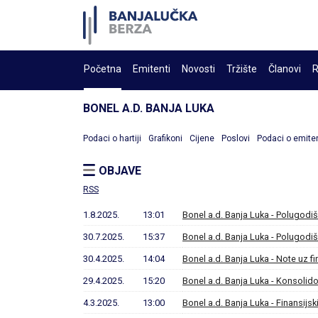
Početna
Emitenti
Novosti
Tržište
Članovi
R
BONEL A.D. BANJA LUKA
Podaci o hartiji
Grafikoni
Cijene
Poslovi
Podaci o emite
OBJAVE
RSS
1.8.2025.
13:01
Bonel a.d. Banja Luka - Polugodišn
30.7.2025.
15:37
Bonel a.d. Banja Luka - Polugodišn
30.4.2025.
14:04
Bonel a.d. Banja Luka - Note uz fi
29.4.2025.
15:20
Bonel a.d. Banja Luka - Konsolido
4.3.2025.
13:00
Bonel a.d. Banja Luka - Finansijsk