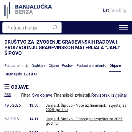
Lat
Ћир
Eng
DRUŠTVO ZA IZVOĐENJE GRAĐEVINSKIH RADOVA I
PROIZVODNJU GRAĐEVINSKOG MATERIJALA "JANJ"
ŠIPOVO
Podaci o hartiji
Grafikoni
Cijene
Poslovi
Podaci o emitentu
Objave
Finansijski izvještaji
OBJAVE
RSS
Filter:
Sve objave
Finansijski izvještaji
Revizorski izvještaji
,
,
19.5.2026.
13:50
Janj a.d. Šipovo - Note uz finansijski izvještaj za
2025. godinu
6.3.2026.
14:11
Janj a.d. Šipovo - Finansijski izvještaj za 2025.
godinu