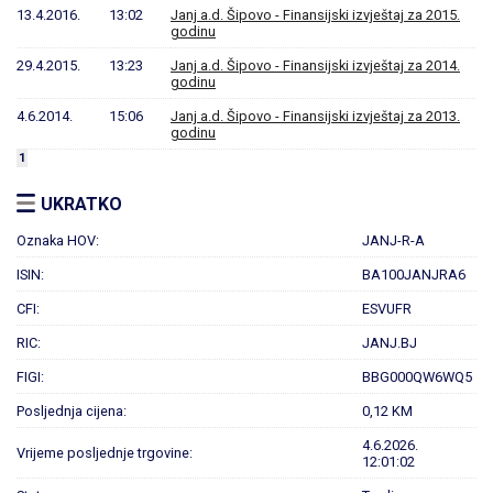
13.4.2016.
13:02
Janj a.d. Šipovo - Finansijski izvještaj za 2015.
godinu
29.4.2015.
13:23
Janj a.d. Šipovo - Finansijski izvještaj za 2014.
godinu
4.6.2014.
15:06
Janj a.d. Šipovo - Finansijski izvještaj za 2013.
godinu
1
UKRATKO
Oznaka HOV:
JANJ-R-A
ISIN:
BA100JANJRA6
CFI:
ESVUFR
RIC:
JANJ.BJ
FIGI:
BBG000QW6WQ5
Posljednja cijena:
0,12 KM
4.6.2026.
Vrijeme posljednje trgovine:
12:01:02