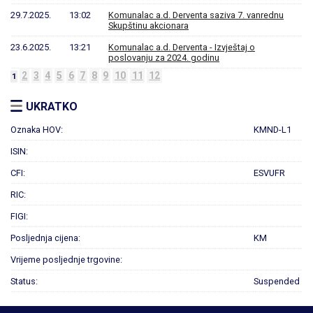
29.7.2025.
13:02
Komunalac a.d. Derventa saziva 7. vanrednu
Skupštinu akcionara
23.6.2025.
13:21
Komunalac a.d. Derventa - Izvještaj o
poslovanju za 2024. godinu
2
3
4
5
6
7
8
9
10
11
12
1
UKRATKO
Oznaka HOV:
KMND-L1
ISIN:
CFI:
ESVUFR
RIC:
FIGI:
Posljednja cijena:
KM
Vrijeme posljednje trgovine:
Status:
Suspended