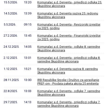
15.5.2026.
13:20
Komunalac a.d. Derventa - prijedlozi odluka 25.
Skupštine akcionara
14.5.2026.
13:39
Komunalac a.d. Derventa saziva 25. redovnu
Skupštinu akcionara
5.5.2026.
09:15
Komunalac a.d. Derventa - Revizorski izvještaj
za 2025. godinu
27.2.2026.
13:45
Komunalac a.d. Derventa - Finansijski izvještaj
za 2025. godinu
24.12.2025.
14:05
Komunalac a.d. Derventa - odluke 8. vanredne
Skupštine akcionara
2.12.2025.
13:01
Komunalac a.d. Derventa - prijedlozi odluka 8.
vanredne Skupštine akcionara
1.12.2025.
15:21
Komunalac a.d. Derventa saziva 8. vanrednu
Skupštinu akcionara
28.11.2025.
13:00
IRB Republike Srpske i Društvo za upravljanje
PREF-om - Prodaja paketa akcija 25 emitenta
22.8.2025.
13:03
Komunalac a.d. Derventa - odluke 7. vanredne
Skupštine akcionara
29.7.2025.
14:13
Komunalac a.d. Derventa - prijedlozi odluka 7.
vanredne Skupštine akcionara