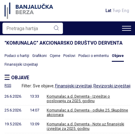
Lat
Ћир
Eng
"KOMUNALAC" AKCIONARSKO DRUŠTVO DERVENTA
Podaci o hartiji
Grafikoni
Cijene
Poslovi
Podaci o emitentu
Objave
Finansijski izvještaji
OBJAVE
RSS
Filter:
Sve objave
Finansijski izvještaji
Revizorski izvještaji
,
,
26.6.2026.
13:33
Komunalac a.d. Derventa - Izvještaj o
poslovanju za 2025. godinu
25.6.2026.
14:07
Komunalac a.d. Derventa - odluke 25. Skupštine
akcionara
19.5.2026.
13:09
Komunalac a.d. Derventa - Note uz finansijski
izvještaj za 2025. godinu