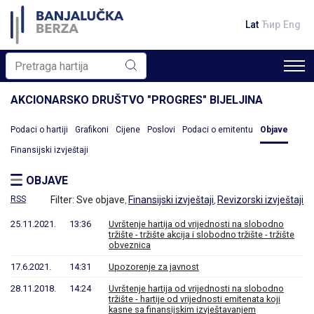
Lat
Ћир
Eng
AKCIONARSKO DRUŠTVO "PROGRES" BIJELJINA
Podaci o hartiji
Grafikoni
Cijene
Poslovi
Podaci o emitentu
Objave
Finansijski izvještaji
OBJAVE
RSS
Filter:
Sve objave
Finansijski izvještaji
Revizorski izvještaji
,
,
25.11.2021.
13:36
Uvrštenje hartija od vrijednosti na slobodno
tržište - tržište akcija i slobodno tržište - tržište
obveznica
17.6.2021.
14:31
Upozorenje za javnost
28.11.2018.
14:24
Uvrštenje hartija od vrijednosti na slobodno
tržište - hartije od vrijednosti emitenata koji
kasne sa finansijskim izvještavanjem