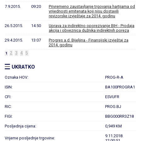
7.9.2015.
09:20
Privremeno zaustavljanje trgovanja hartijama od
vrijednosti emitenata koji nisu dostavili
revizorske izvještaje za 2014. godinu
26.5.2015.
14:50
Uprava za indirektno oporezivanje BIH - Prodaja
akcija i obveznica dužnika indirektnih poreza
29.4.2015.
13:07
Progres a.d. Bijeljina - Finansijski izvještaj za
2014. godinu
2
3
4
5
1
UKRATKO
Oznaka HOV:
PROG-R-A
ISIN:
BA100PROGRA1
CFI:
ESVUFR
RIC:
PROG.BJ
FIGI:
BBG000RR3Z18
Posljednja cijena:
0,949 KM
9.11.2018.
Vrijeme posljednje trgovine:
12:00:51