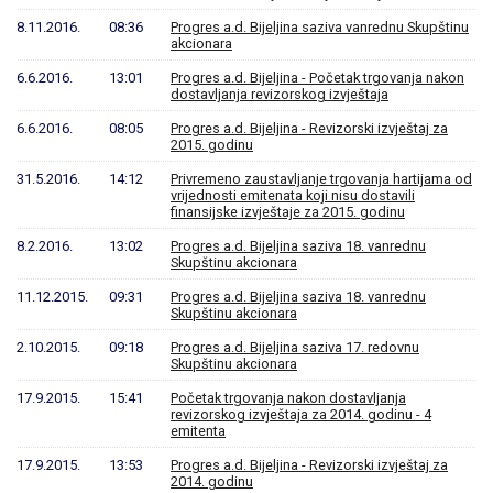
8.11.2016.
08:36
Progres a.d. Bijeljina saziva vanrednu Skupštinu
akcionara
6.6.2016.
13:01
Progres a.d. Bijeljina - Početak trgovanja nakon
dostavljanja revizorskog izvještaja
6.6.2016.
08:05
Progres a.d. Bijeljina - Revizorski izvještaj za
2015. godinu
31.5.2016.
14:12
Privremeno zaustavljanje trgovanja hartijama od
vrijednosti emitenata koji nisu dostavili
finansijske izvještaje za 2015. godinu
8.2.2016.
13:02
Progres a.d. Bijeljina saziva 18. vanrednu
Skupštinu akcionara
11.12.2015.
09:31
Progres a.d. Bijeljina saziva 18. vanrednu
Skupštinu akcionara
2.10.2015.
09:18
Progres a.d. Bijeljina saziva 17. redovnu
Skupštinu akcionara
17.9.2015.
15:41
Početak trgovanja nakon dostavljanja
revizorskog izvještaja za 2014. godinu - 4
emitenta
17.9.2015.
13:53
Progres a.d. Bijeljina - Revizorski izvještaj za
2014. godinu