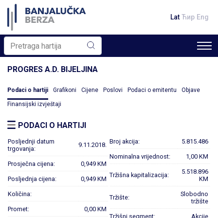
Lat
Ћир
Eng
PROGRES A.D. BIJELJINA
Podaci o hartiji
Grafikoni
Cijene
Poslovi
Podaci o emitentu
Objave
Finansijski izvještaji
PODACI O HARTIJI
Posljednji datum
Broj akcija:
5.815.486
9.11.2018.
trgovanja:
Nominalna vrijednost:
1,00 KM
Prosječna cijena:
0,949 KM
5.518.896
Tržišna kapitalizacija:
Posljednja cijena:
0,949 KM
KM
Količina:
Slobodno
Tržište:
tržište
Promet:
0,00 KM
Tržišni segment:
Akcije