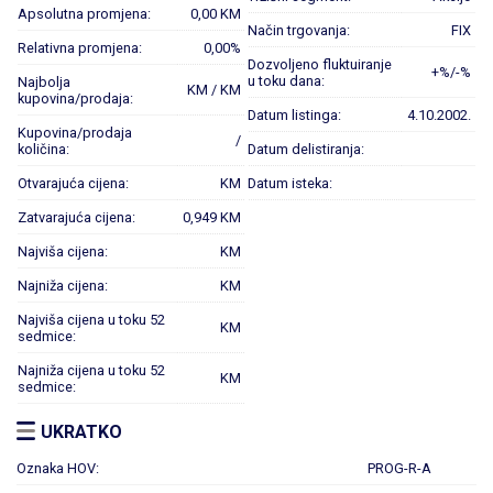
Apsolutna promjena:
0,00 KM
Način trgovanja:
FIX
Relativna promjena:
0,00%
Dozvoljeno fluktuiranje
+%/-%
u toku dana:
Najbolja
KM / KM
kupovina/prodaja:
Datum listinga:
4.10.2002.
Kupovina/prodaja
/
količina:
Datum delistiranja:
Otvarajuća cijena:
KM
Datum isteka:
Zatvarajuća cijena:
0,949 KM
Najviša cijena:
KM
Najniža cijena:
KM
Najviša cijena u toku 52
KM
sedmice:
Najniža cijena u toku 52
KM
sedmice:
UKRATKO
Oznaka HOV:
PROG-R-A