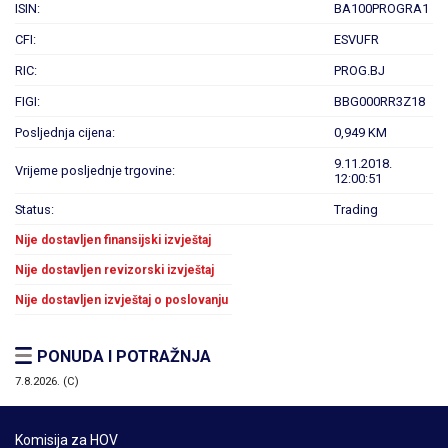
ISIN:
BA100PROGRA1
CFI:
ESVUFR
RIC:
PROG.BJ
FIGI:
BBG000RR3Z18
Posljednja cijena:
0,949 KM
9.11.2018.
Vrijeme posljednje trgovine:
12:00:51
Status:
Trading
Nije dostavljen finansijski izvještaj
Nije dostavljen revizorski izvještaj
Nije dostavljen izvještaj o poslovanju
PONUDA I POTRAŽNJA
7.8.2026. (C)
Komisija za HOV