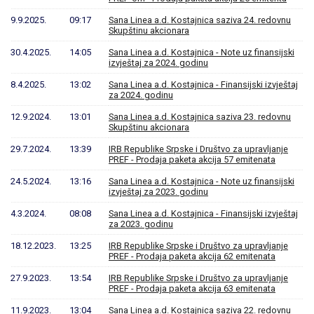
9.9.2025.
09:17
Sana Linea a.d. Kostajnica saziva 24. redovnu
Skupštinu akcionara
30.4.2025.
14:05
Sana Linea a.d. Kostajnica - Note uz finansijski
izvještaj za 2024. godinu
8.4.2025.
13:02
Sana Linea a.d. Kostajnica - Finansijski izvještaj
za 2024. godinu
12.9.2024.
13:01
Sana Linea a.d. Kostajnica saziva 23. redovnu
Skupštinu akcionara
29.7.2024.
13:39
IRB Republike Srpske i Društvo za upravljanje
PREF - Prodaja paketa akcija 57 emitenata
24.5.2024.
13:16
Sana Linea a.d. Kostajnica - Note uz finansijski
izvještaj za 2023. godinu
4.3.2024.
08:08
Sana Linea a.d. Kostajnica - Finansijski izvještaj
za 2023. godinu
18.12.2023.
13:25
IRB Republike Srpske i Društvo za upravljanje
PREF - Prodaja paketa akcija 62 emitenata
27.9.2023.
13:54
IRB Republike Srpske i Društvo za upravljanje
PREF - Prodaja paketa akcija 63 emitenata
11.9.2023.
13:04
Sana Linea a.d. Kostajnica saziva 22. redovnu