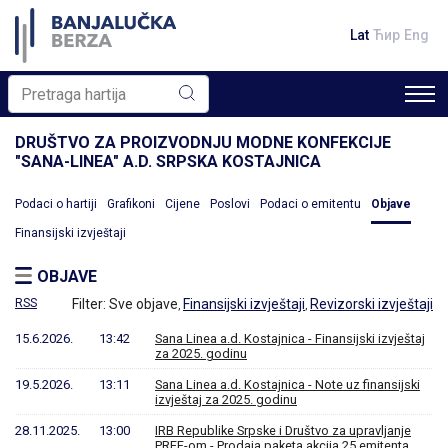
Lat
Ћир
Eng
DRUŠTVO ZA PROIZVODNJU MODNE KONFEKCIJE
"SANA-LINEA" A.D. SRPSKA KOSTAJNICA
Podaci o hartiji
Grafikoni
Cijene
Poslovi
Podaci o emitentu
Objave
Finansijski izvještaji
OBJAVE
RSS
Filter:
Sve objave
Finansijski izvještaji
Revizorski izvještaji
,
,
15.6.2026.
13:42
Sana Linea a.d. Kostajnica - Finansijski izvještaj
za 2025. godinu
19.5.2026.
13:11
Sana Linea a.d. Kostajnica - Note uz finansijski
izvještaj za 2025. godinu
28.11.2025.
13:00
IRB Republike Srpske i Društvo za upravljanje
PREF-om - Prodaja paketa akcija 25 emitenta