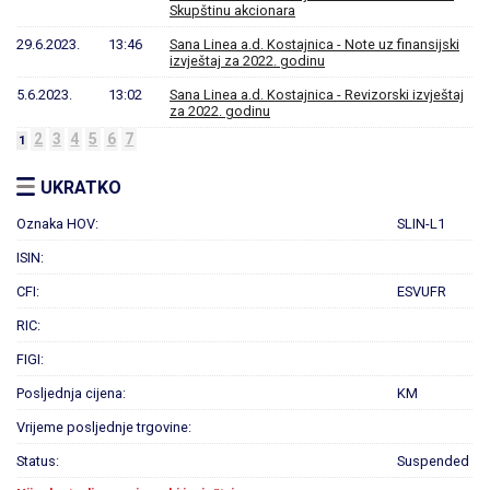
Skupštinu akcionara
29.6.2023.
13:46
Sana Linea a.d. Kostajnica - Note uz finansijski
izvještaj za 2022. godinu
5.6.2023.
13:02
Sana Linea a.d. Kostajnica - Revizorski izvještaj
za 2022. godinu
2
3
4
5
6
7
1
UKRATKO
Oznaka HOV:
SLIN-L1
ISIN:
CFI:
ESVUFR
RIC:
FIGI:
Posljednja cijena:
KM
Vrijeme posljednje trgovine:
Status:
Suspended