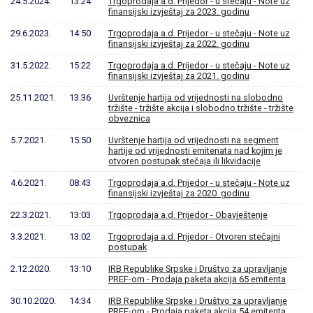
24.5.2024.
13:24
Trgoprodaja a.d. Prijedor - u stečaju - Note uz
finansijski izvještaj za 2023. godinu
29.6.2023.
14:50
Trgoprodaja a.d. Prijedor - u stečaju - Note uz
finansijski izvještaj za 2022. godinu
31.5.2022.
15:22
Trgoprodaja a.d. Prijedor - u stečaju - Note uz
finansijski izvještaj za 2021. godinu
25.11.2021.
13:36
Uvrštenje hartija od vrijednosti na slobodno
tržište - tržište akcija i slobodno tržište - tržište
obveznica
5.7.2021.
15:50
Uvrštenje hartija od vrijednosti na segment
hartije od vrijednosti emitenata nad kojim je
otvoren postupak stečaja ili likvidacije
4.6.2021.
08:43
Trgoprodaja a.d. Prijedor - u stečaju - Note uz
finansijski izvještaj za 2020. godinu
22.3.2021.
13:03
Trgoprodaja a.d. Prijedor - Obavještenje
3.3.2021.
13:02
Trgoprodaja a.d. Prijedor - Otvoren stečajni
postupak
2.12.2020.
13:10
IRB Republike Srpske i Društvo za upravljanje
PREF-om - Prodaja paketa akcija 65 emitenta
30.10.2020.
14:34
IRB Republike Srpske i Društvo za upravljanje
PREF-om - Prodaja paketa akcija 54 emitenta