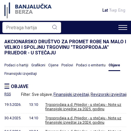
Lat
Ћир
Eng
AKCIONARSKO DRUŠTVO ZA PROMET ROBE NA MALO I
VELIKO I SPOLJNU TRGOVINU "TRGOPRODAJA"
PRIJEDOR - U STEČAJU
Podaci o hartiji
Grafikoni
Cijene
Poslovi
Podaci o emitentu
Objave
Finansijski izvještaji
OBJAVE
RSS
Filter:
Sve objave
Finansijski izvještaji
Revizorski izvještaji
,
,
19.5.2026.
13:10
Trgoprodaja a.d. Prijedor - u stečaju - Note uz
finansijski izvještaj za 2025. godinu
30.4.2025.
14:10
Trgoprodaja a.d. Prijedor - u stečaju - Note uz
finansijski izvještaj za 2024. godinu