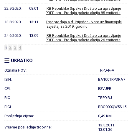
22.9.2020.
08:01
IRB Republike Srpske i Društvo za upravljanje
PREF-om - Prodaja paketa akcija 85 emitenta
13.8.2020.
13:11
Trgoprodaja a.d. Prijedor - Note uz finansijski
izvještaj za 2019. godinu
24.6.2020.
13:09
IRB Republike Srpske i Društvo za upravljanje
PREF-om - Prodaja paketa akcija 26 emitenta
2
3
4
1
UKRATKO
Oznaka HOV:
TRPD-R-A
ISIN:
BA100TRPDRA7
CFI:
ESVUFR
RIC:
TRPD.BJ
FIGI:
BBG000QW5SH5
Posljednja cijena:
0,49 KM
13.5.2011.
Vrijeme posljednje trgovine:
13:01:36