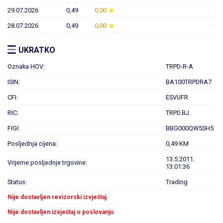
29.07.2026
0,49
0,00
0,
28.07.2026
0,49
0,00
0,
UKRATKO
Oznaka HOV:
TRPD-R-A
ISIN:
BA100TRPDRA7
CFI:
ESVUFR
RIC:
TRPD.BJ
FIGI:
BBG000QW5SH5
Posljednja cijena:
0,49 KM
13.5.2011.
Vrijeme posljednje trgovine:
13:01:36
Status:
Trading
Nije dostavljen revizorski izvještaj
Nije dostavljen izvještaj o poslovanju