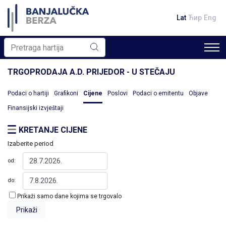
Lat
Ћир
Eng
TRGOPRODAJA A.D. PRIJEDOR - U STEČAJU
Podaci o hartiji
Grafikoni
Cijene
Poslovi
Podaci o emitentu
Objave
Finansijski izvještaji
KRETANJE CIJENE
Izaberite period
od:
do:
Prikaži samo dane kojima se trgovalo