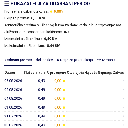
POKAZATELJI ZA ODABRANI PERIOD
Promjena službenog kursa:
0,00%
Ukupan promet:
0,00 KM
Aritmetička sredina službenog kursa za dane kada je bilo trgovanja:
n/a
Službeni kurs ponderisan količinom:
n/a
Minimalni službeni kurs:
0,49 KM
Maksimalni službeni kurs:
0,49 KM
Redovan promet
Blok poslovi
Aukcije za paket akcija
Preuzimanja
Datum
Službeni kurs
% promjene
Otvarajuća
Najveća
Najmanja
Zatvaraju
06.08.2026
0,49
0,00
0,
05.08.2026
0,49
0,00
0,
04.08.2026
0,49
0,00
0,
03.08.2026
0,49
0,00
0,
31.07.2026
0,49
0,00
0,
30.07.2026
0,49
0,00
0,