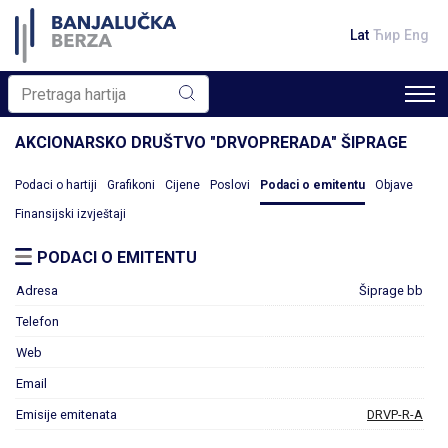
Lat
Ћир
Eng
AKCIONARSKO DRUŠTVO "DRVOPRERADA" ŠIPRAGE
Podaci o hartiji
Grafikoni
Cijene
Poslovi
Podaci o emitentu
Objave
Finansijski izvještaji
PODACI O EMITENTU
Adresa
Šiprage bb
Telefon
Web
Email
Emisije emitenata
DRVP-R-A