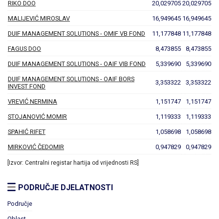
RIKO DOO
20,029705
20,029705
MALIJEVIĆ MIROSLAV
16,949645
16,949645
DUIF MANAGEMENT SOLUTIONS - OMIF VB FOND
11,177848
11,177848
FAGUS DOO
8,473855
8,473855
DUIF MANAGEMENT SOLUTIONS - OAIF VIB FOND
5,339690
5,339690
DUIF MANAGEMENT SOLUTIONS - OAIF BORS
3,353322
3,353322
INVEST FOND
VREVIĆ NERMINA
1,151747
1,151747
STOJANOVIĆ MOMIR
1,119333
1,119333
SPAHIĆ RIFET
1,058698
1,058698
MIRKOVIĆ ČEDOMIR
0,947829
0,947829
[Izvor: Centralni registar hartija od vrijednosti RS]
PODRUČJE DJELATNOSTI
Područje
Oblast