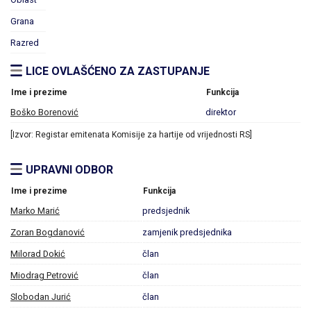
Grana
Razred
LICE OVLAŠĆENO ZA ZASTUPANJE
Ime i prezime
Funkcija
Boško Borenović
direktor
[Izvor: Registar emitenata Komisije za hartije od vrijednosti RS]
UPRAVNI ODBOR
Ime i prezime
Funkcija
Marko Marić
predsjednik
Zoran Bogdanović
zamjenik predsjednika
Milorad Dokić
član
Miodrag Petrović
član
Slobodan Jurić
član