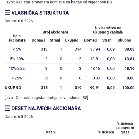
[Izvor: Registar emitenata Komisije za hartije od vrijednosti RS]
VLASNIČKA STRUKTURA
Datum:
6.8.2026.
% vlasništva od
Broj akcionara
ukupnog kapitala
Udio
akcionara
Domaći
Strani
Ukupno
Domaći
Strani
Ukupno
< 5%
313
1
314
37,94
0,09
38,03
5%-10%
2
0
2
13,81
0,00
13,81
10%-25%
3
0
3
48,16
0,00
48,16
> 25%
0
0
0
0,00
0,00
0,00
UKUPNO
318
1
319
99,91
0,09
100,00
[Izvor: Centralni registar hartija od vrijednosti RS]
DESET NAJVEĆIH AKCIONARA
Datum:
6.8.2026.
% učešća
sa pravom
Naziv
% učešća
glasa