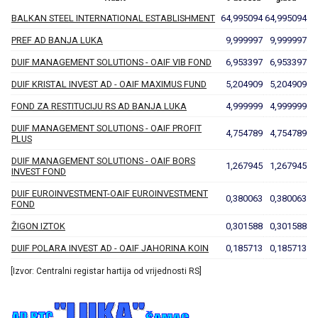
BALKAN STEEL INTERNATIONAL ESTABLISHMENT
64,995094
64,995094
PREF AD BANJA LUKA
9,999997
9,999997
DUIF MANAGEMENT SOLUTIONS - OAIF VIB FOND
6,953397
6,953397
DUIF KRISTAL INVEST AD - OAIF MAXIMUS FUND
5,204909
5,204909
FOND ZA RESTITUCIJU RS AD BANJA LUKA
4,999999
4,999999
DUIF MANAGEMENT SOLUTIONS - OAIF PROFIT
4,754789
4,754789
PLUS
DUIF MANAGEMENT SOLUTIONS - OAIF BORS
1,267945
1,267945
INVEST FOND
DUIF EUROINVESTMENT-OAIF EUROINVESTMENT
0,380063
0,380063
FOND
ŽIGON IZTOK
0,301588
0,301588
DUIF POLARA INVEST AD - OAIF JAHORINA KOIN
0,185713
0,185713
[Izvor: Centralni registar hartija od vrijednosti RS]