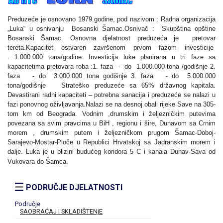
Preduzeće je osnovano 1979.godine, pod nazivom : Radna organizacija
„Luka“ u osnivanju
Bosanski Šamac.Osnivač :
Skupština opštine
Bosanski Šamac. Osnovna djelatnost preduzeća je pretovar
tereta.Kapacitet ostvaren završenom prvom fazom investicije
: 1.000.000 tona/godine. Investicija luke planirana u tri faze sa
kapacitetima pretovara roba :1. faza
-
do
1.000.000 tona /godišnje 2.
faza
- do
3.000.000 tona godišnje 3. faza
- do
5.000.000
tona/godišnje
Strateško preduzeće sa 65% državnog kapitala.
Devastirani radni kapaciteti – potrebna sanacija
i preduzeće se nalazi u
fazi ponovnog oživljavanja.
Nalazi se na desnoj obali rijeke Save na 305-
tom km od Beograda. Vodnim ,drumskim i željezničkim putevima
povezana sa svim pravcima u BiH , regionu i šire, Dunavom sa Crnim
morem , drumskim putem i željezničkom prugom Šamac-Doboj-
Sarajevo-Mostar-Ploče u Republici Hrvatskoj sa Jadranskim morem i
dalje. Luka je u blizini budućeg koridora 5 C i kanala Dunav-Sava od
Vukovara do Šamca.
PODRUČJE DJELATNOSTI
Područje
SAOBRAĆAJ I SKLADIŠTENjE