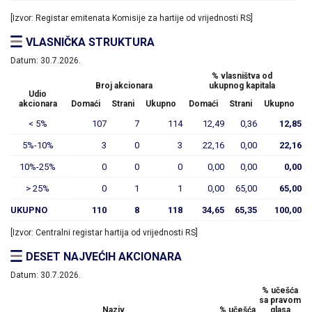
[Izvor: Registar emitenata Komisije za hartije od vrijednosti RS]
VLASNIČKA STRUKTURA
Datum:
30.7.2026.
% vlasništva od
Broj akcionara
ukupnog kapitala
Udio
akcionara
Domaći
Strani
Ukupno
Domaći
Strani
Ukupno
< 5%
107
7
114
12,49
0,36
12,85
5%-10%
3
0
3
22,16
0,00
22,16
10%-25%
0
0
0
0,00
0,00
0,00
> 25%
0
1
1
0,00
65,00
65,00
UKUPNO
110
8
118
34,65
65,35
100,00
[Izvor: Centralni registar hartija od vrijednosti RS]
DESET NAJVEĆIH AKCIONARA
Datum:
30.7.2026.
% učešća
sa pravom
Naziv
% učešća
glasa