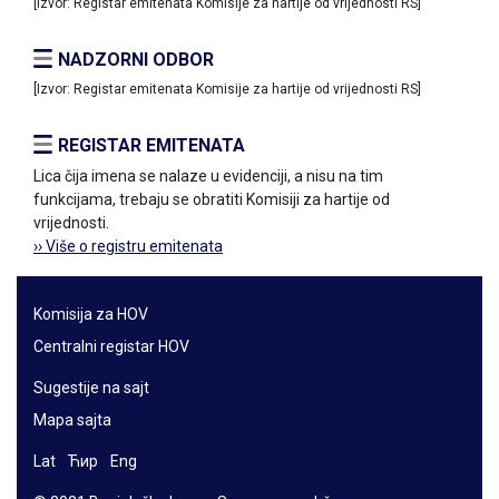
[Izvor: Registar emitenata Komisije za hartije od vrijednosti RS]
NADZORNI ODBOR
[Izvor: Registar emitenata Komisije za hartije od vrijednosti RS]
REGISTAR EMITENATA
Lica čija imena se nalaze u evidenciji, a nisu na tim
funkcijama, trebaju se obratiti Komisiji za hartije od
vrijednosti.
›› Više o registru emitenata
Komisija za HOV
Centralni registar HOV
Sugestije na sajt
Mapa sajta
Lat
Ћир
Eng