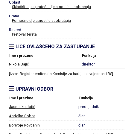
Oblast
Skladištenje i prateće djelatnosti u saobraćaju
Grana
Pomoćne djelatnosti u saobraćaju
Razred
Pretovar tereta
LICE OVLAŠĆENO ZA ZASTUPANJE
Ime i prezime
Funkcija
Nikola Bajić
direktor
[Izvor: Registar emitenata Komisije za hartije od vrijednosti RS]
UPRAVNI ODBOR
Ime i prezime
Funkcija
Jasminko Jotić
predsjednik
Anđelko Šobot
član
Borivoje Rovčanin
član