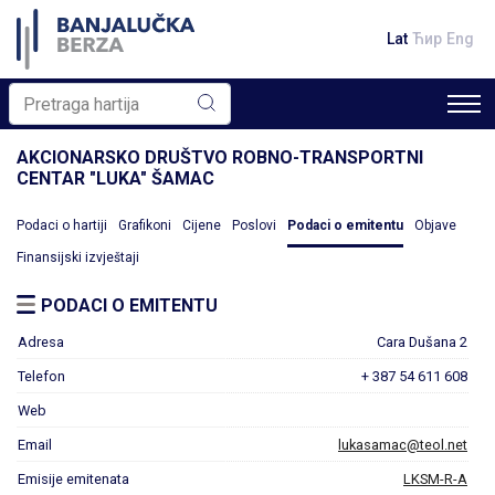
Lat
Ћир
Eng
AKCIONARSKO DRUŠTVO ROBNO-TRANSPORTNI
CENTAR "LUKA" ŠAMAC
Podaci o hartiji
Grafikoni
Cijene
Poslovi
Podaci o emitentu
Objave
Finansijski izvještaji
PODACI O EMITENTU
Adresa
Cara Dušana 2
Telefon
+ 387 54 611 608
Web
Email
lukasamac@teol.net
Emisije emitenata
LKSM-R-A