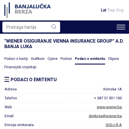
Lat
Ћир
Eng
"WIENER OSIGURANJE VIENNA INSURANCE GROUP" A.D.
BANJA LUKA
Podaci o hartiji
Grafikoni
Cijene
Poslovi
Podaci o emitentu
Objave
Finansijski izvještaji
PODACI O EMITENTU
Adresa
Kninska 1A
Telefon
+ 387 51 931 100
Web
www.wiener.ba
Email
direkcija@wiener.ba
Emisije emitenata
SODJ-R-A