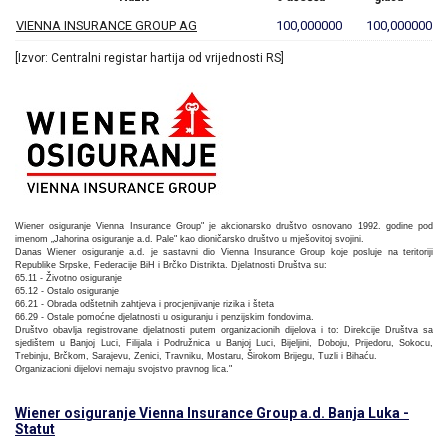
VIENNA INSURANCE GROUP AG
100,000000
100,000000
[Izvor: Centralni registar hartija od vrijednosti RS]
Wiener osiguranje Vienna Insurance Group" je akcionarsko društvo osnovano 1992. godine pod
imenom „Jahorina osiguranje a.d. Pale" kao dioničarsko društvo u mješovitoj svojini.
Danas Wiener osiguranje a.d. je sastavni dio Vienna Insurance Group koje posluje na teritoriji
Republike Srpske, Federacije BiH i Brčko Distrikta. Djelatnosti Društva su:
65.11 - Životno osiguranje
65.12 - Ostalo osiguranje
66.21 - Obrada odštetnih zahtjeva i procjenjivanje rizika i šteta
66.29 - Ostale pomoćne djelatnosti u osiguranju i penzijskim fondovima.
Društvo obavlja registrovane djelatnosti putem organizacionih dijelova i to: Direkcije Društva sa
sjedištem u Banjoj Luci, Filijala i Podružnica u Banjoj Luci, Bijeljini, Doboju, Prijedoru, Sokocu,
Trebinju, Brčkom, Sarajevu, Zenici, Travniku, Mostaru, Širokom Brijegu, Tuzli i Bihaću.
Organizacioni dijelovi nemaju svojstvo pravnog lica."
Wiener osiguranje Vienna Insurance Group a.d. Banja Luka -
Statut