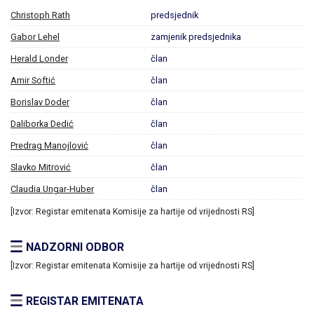
Christoph Rath
predsjednik
Gabor Lehel
zamjenik predsjednika
Herald Londer
član
Amir Softić
član
Borislav Doder
član
Daliborka Dedić
član
Predrag Manojlović
član
Slavko Mitrović
član
Claudia Ungar-Huber
član
[Izvor: Registar emitenata Komisije za hartije od vrijednosti RS]
NADZORNI ODBOR
[Izvor: Registar emitenata Komisije za hartije od vrijednosti RS]
REGISTAR EMITENATA