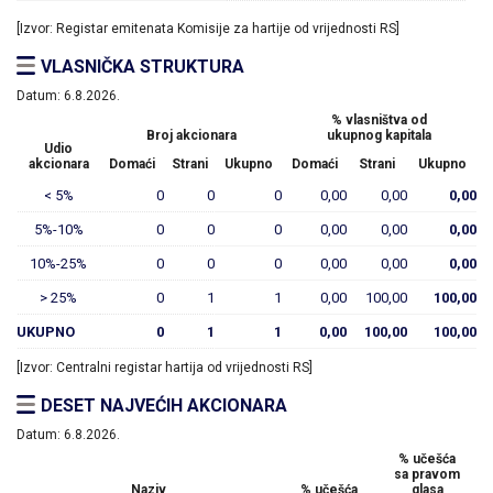
[Izvor: Registar emitenata Komisije za hartije od vrijednosti RS]
VLASNIČKA STRUKTURA
Datum:
6.8.2026.
% vlasništva od
Broj akcionara
ukupnog kapitala
Udio
akcionara
Domaći
Strani
Ukupno
Domaći
Strani
Ukupno
< 5%
0
0
0
0,00
0,00
0,00
5%-10%
0
0
0
0,00
0,00
0,00
10%-25%
0
0
0
0,00
0,00
0,00
> 25%
0
1
1
0,00
100,00
100,00
UKUPNO
0
1
1
0,00
100,00
100,00
[Izvor: Centralni registar hartija od vrijednosti RS]
DESET NAJVEĆIH AKCIONARA
Datum:
6.8.2026.
% učešća
sa pravom
Naziv
% učešća
glasa