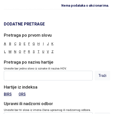
Nema podataka o akcionarima.
DODATNE PRETRAGE
Pretraga po prvom slovu
A
B
C
D
E
F
G
H
I
J
K
L
M
N
O
P
R
S
T
U
V
Z
Pretraga po nazivu hartije
Unesite bar jedno slovo iz oznake ili naziva HOV.
Hartije iz indeksa
BIRS
ORS
Upravni ili nadzorni odbor
Unesite bar tri slova iz imena člana upravnog ili nadzornog odbora.