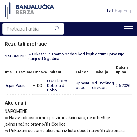
Lat
Ћир
Eng
Rezultati pretrage
››› Prikazani su samo podaci kod kojih datum upisa nije
NAPOMENE:
stariji od 5 godina.
Datum
Ime
Prezime
Oznaka
Emitent
Odbor
Funkcija
upisa
ODS Elektro
Upravni
v.d. izvršnog
Dejan
Vasić
ELDO
Doboj a.d.
2.6.2026.
odbor
direktora
Doboj
Akcionari:
NAPOMENE:
››› Naziv, odnosno ime i prezime akcionara, ne određuje
jednoznačno pravno/fizičko lice.
››› Prikazani su samo akcionari iz liste deset najvećih akcionara.