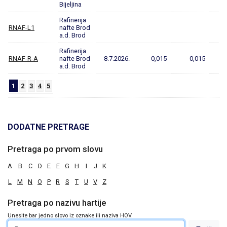
Bijeljina
Rafinerija
RNAF-L1
nafte Brod
a.d. Brod
Rafinerija
RNAF-R-A
nafte Brod
8.7.2026.
0,015
0,015
a.d. Brod
1
2
3
4
5
DODATNE PRETRAGE
Pretraga po prvom slovu
A
B
C
D
E
F
G
H
I
J
K
L
M
N
O
P
R
S
T
U
V
Z
Pretraga po nazivu hartije
Unesite bar jedno slovo iz oznake ili naziva HOV.