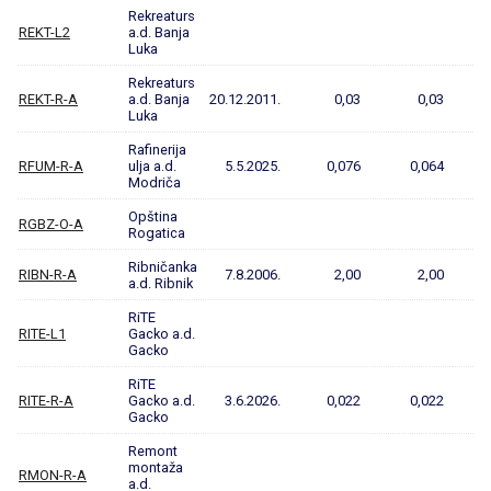
Rekreaturs
REKT-L2
a.d. Banja
Luka
Rekreaturs
REKT-R-A
a.d. Banja
20.12.2011.
0,03
0,03
Luka
Rafinerija
RFUM-R-A
ulja a.d.
5.5.2025.
0,076
0,064
Modriča
Opština
RGBZ-O-A
Rogatica
Ribničanka
RIBN-R-A
7.8.2006.
2,00
2,00
a.d. Ribnik
RiTE
RITE-L1
Gacko a.d.
Gacko
RiTE
RITE-R-A
Gacko a.d.
3.6.2026.
0,022
0,022
Gacko
Remont
montaža
RMON-R-A
a.d.