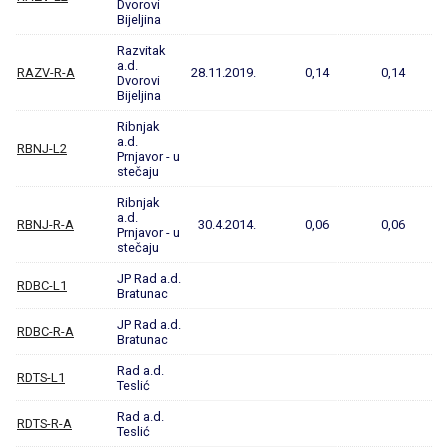
Dvorovi
Bijeljina
Razvitak
a.d.
RAZV-R-A
28.11.2019.
0,14
0,14
Dvorovi
Bijeljina
Ribnjak
a.d.
RBNJ-L2
Prnjavor - u
stečaju
Ribnjak
a.d.
RBNJ-R-A
30.4.2014.
0,06
0,06
Prnjavor - u
stečaju
JP Rad a.d.
RDBC-L1
Bratunac
JP Rad a.d.
RDBC-R-A
Bratunac
Rad a.d.
RDTS-L1
Teslić
Rad a.d.
RDTS-R-A
Teslić