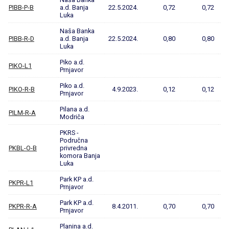
PIBB-P-B
a.d. Banja
22.5.2024.
0,72
0,72
Luka
Naša Banka
PIBB-R-D
a.d. Banja
22.5.2024.
0,80
0,80
Luka
Piko a.d.
PIKO-L1
Prnjavor
Piko a.d.
PIKO-R-B
4.9.2023.
0,12
0,12
Prnjavor
Pilana a.d.
PILM-R-A
Modriča
PKRS -
Područna
PKBL-O-B
privredna
komora Banja
Luka
Park KP a.d.
PKPR-L1
Prnjavor
Park KP a.d.
PKPR-R-A
8.4.2011.
0,70
0,70
Prnjavor
Planina a.d.