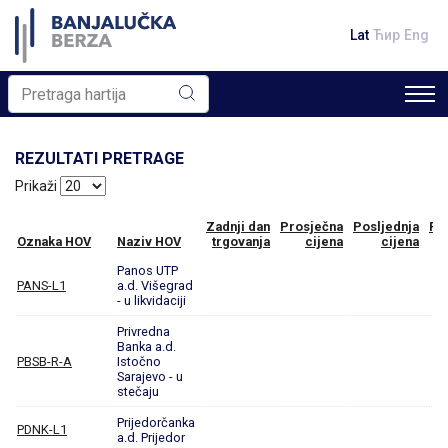
Lat
Ћир
Eng
REZULTATI PRETRAGE
Prikaži
Zadnji dan
Prosječna
Posljednja
Pr
Oznaka HOV
Naziv HOV
trgovanja
cijena
cijena
Panos UTP
PANS-L1
a.d. Višegrad
- u likvidaciji
Privredna
Banka a.d.
PBSB-R-A
Istočno
Sarajevo - u
stečaju
Prijedorčanka
PDNK-L1
a.d. Prijedor