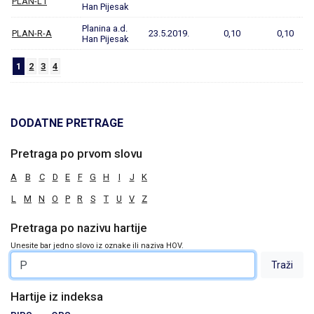
PLAN-L1
Han Pijesak
Planina a.d.
PLAN-R-A
23.5.2019.
0,10
0,10
Han Pijesak
1
2
3
4
DODATNE PRETRAGE
Pretraga po prvom slovu
A
B
C
D
E
F
G
H
I
J
K
L
M
N
O
P
R
S
T
U
V
Z
Pretraga po nazivu hartije
Unesite bar jedno slovo iz oznake ili naziva HOV.
Hartije iz indeksa