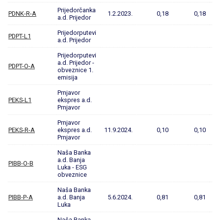
Prijedorčanka
PDNK-R-A
1.2.2023.
0,18
0,18
a.d. Prijedor
Prijedorputevi
PDPT-L1
a.d. Prijedor
Prijedorputevi
a.d. Prijedor -
PDPT-O-A
obveznice 1.
emisija
Prnjavor
PEKS-L1
ekspres a.d.
Prnjavor
Prnjavor
PEKS-R-A
ekspres a.d.
11.9.2024.
0,10
0,10
Prnjavor
Naša Banka
a.d. Banja
PIBB-O-B
Luka - ESG
obveznice
Naša Banka
PIBB-P-A
a.d. Banja
5.6.2024.
0,81
0,81
Luka
Naša Banka