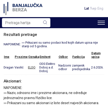
Lat
Ћир
Eng
Rezultati pretrage
››› Prikazani su samo podaci kod kojih datum upisa nije
NAPOMENE:
stariji od 5 godina.
Datum
Ime
Prezime
Oznaka
Emitent
Odbor
Funkcija
upisa
ODS Elektro
Nadzorni
zamjenik
Dragan
Vasilić
ELDO
Doboj a.d.
2.6.2026.
odbor
predsjednika
Doboj
Akcionari:
NAPOMENE:
››› Naziv, odnosno ime i prezime akcionara, ne određuje
jednoznačno pravno/fizičko lice.
››› Prikazani su samo akcionari iz liste deset najvećih akcionara.