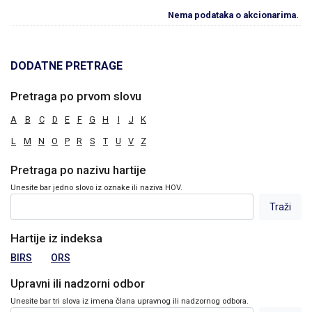
Nema podataka o akcionarima.
DODATNE PRETRAGE
Pretraga po prvom slovu
A
B
C
D
E
F
G
H
I
J
K
L
M
N
O
P
R
S
T
U
V
Z
Pretraga po nazivu hartije
Unesite bar jedno slovo iz oznake ili naziva HOV.
Hartije iz indeksa
BIRS
ORS
Upravni ili nadzorni odbor
Unesite bar tri slova iz imena člana upravnog ili nadzornog odbora.