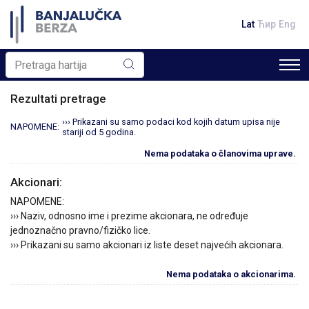
Lat
Ћир
Eng
Rezultati pretrage
››› Prikazani su samo podaci kod kojih datum upisa nije
NAPOMENE:
stariji od 5 godina.
Nema podataka o članovima uprave.
Akcionari:
NAPOMENE:
››› Naziv, odnosno ime i prezime akcionara, ne određuje
jednoznačno pravno/fizičko lice.
››› Prikazani su samo akcionari iz liste deset najvećih akcionara.
Nema podataka o akcionarima.