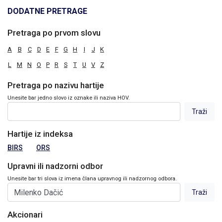
DODATNE PRETRAGE
Pretraga po prvom slovu
A
B
C
D
E
F
G
H
I
J
K
L
M
N
O
P
R
S
T
U
V
Z
Pretraga po nazivu hartije
Unesite bar jedno slovo iz oznake ili naziva HOV.
Hartije iz indeksa
BIRS
ORS
Upravni ili nadzorni odbor
Unesite bar tri slova iz imena člana upravnog ili nadzornog odbora.
Akcionari