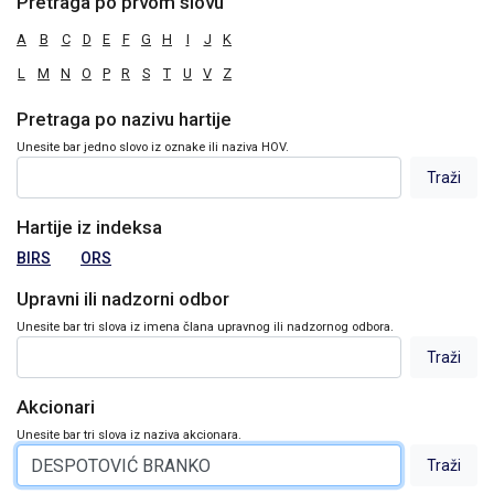
Pretraga po prvom slovu
A
B
C
D
E
F
G
H
I
J
K
L
M
N
O
P
R
S
T
U
V
Z
Pretraga po nazivu hartije
Unesite bar jedno slovo iz oznake ili naziva HOV.
Hartije iz indeksa
BIRS
ORS
Upravni ili nadzorni odbor
Unesite bar tri slova iz imena člana upravnog ili nadzornog odbora.
Akcionari
Unesite bar tri slova iz naziva akcionara.