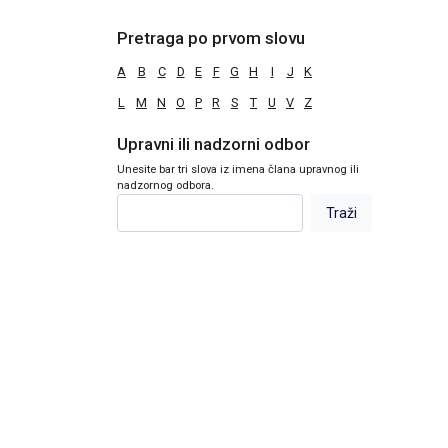
Pretraga po prvom slovu
A
B
C
D
E
F
G
H
I
J
K
L
M
N
O
P
R
S
T
U
V
Z
Upravni ili nadzorni odbor
Unesite bar tri slova iz imena člana upravnog ili
nadzornog odbora.