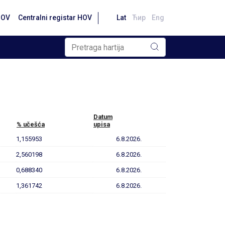
HOV
Centralni registar HOV
Lat
Ћир
Eng
Datum
% učešća
upisa
1,155953
6.8.2026.
2,560198
6.8.2026.
0,688340
6.8.2026.
1,361742
6.8.2026.