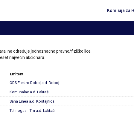
Komisija za 
ara, ne određuje jednoznačno pravno/fizičko lice.
 deset najvećih akcionara.
Emitent
ODS Elektro Doboj a.d. Doboj
Komunalac a.d. Laktaši
Sana Linea a.d. Kostajnica
Tehnogas - Trn a.d. Laktaši