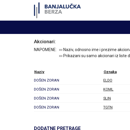
Akcionari:
NAPOMENE:
››› Naziv, odnosno ime i prezime akcion
››› Prikazani su samo akcionari iz liste
Naziv
Oznaka
DOŠEN ZORAN
ELDO
DOŠEN ZORAN
KOML
DOŠEN ZORAN
SLIN
DOŠEN ZORAN
TGTN
DODATNE PRETRAGE