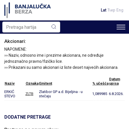
Lat
Ћир
Eng
Akcionari:
NAPOMENE:
››› Naziv, odnosno ime i prezime akcionara, ne određuje
jednoznačno pravno/fizičko lice.
››› Prikazani su samo akcionari iz liste deset najvećih akcionara.
Datum
Naziv
Oznaka
Emitent
% učešća
upisa
ERKIĆ
Zlatibor GP a.d. Bijeljina - u
ZLTB
1,089985
6.8.2026.
STEVO
stečaju
DODATNE PRETRAGE