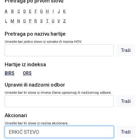
Pretraga po prvom slovu
A
B
C
D
E
F
G
H
I
J
K
L
M
N
O
P
R
S
T
U
V
Z
Pretraga po nazivu hartije
Unesite bar jedno slovo iz oznake ili naziva HOV.
Hartije iz indeksa
BIRS
ORS
Upravni ili nadzorni odbor
Unesite bar tri slova iz imena člana upravnog ili nadzornog odbora.
Akcionari
Unesite bar tri slova iz naziva akcionara.