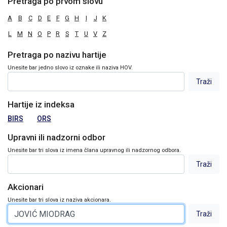
Pretraga po prvom slovu
A
B
C
D
E
F
G
H
I
J
K
L
M
N
O
P
R
S
T
U
V
Z
Pretraga po nazivu hartije
Unesite bar jedno slovo iz oznake ili naziva HOV.
Hartije iz indeksa
BIRS
ORS
Upravni ili nadzorni odbor
Unesite bar tri slova iz imena člana upravnog ili nadzornog odbora.
Akcionari
Unesite bar tri slova iz naziva akcionara.