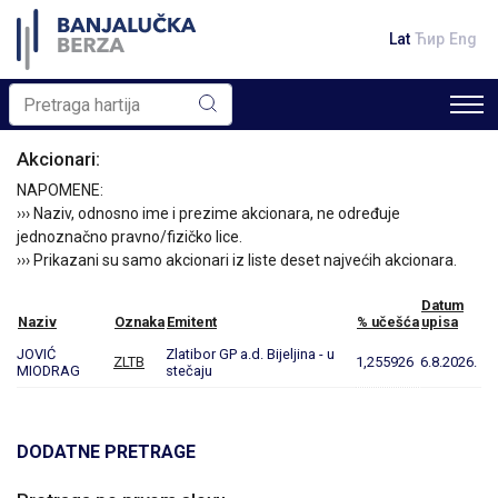
Lat
Ћир
Eng
Akcionari:
NAPOMENE:
››› Naziv, odnosno ime i prezime akcionara, ne određuje
jednoznačno pravno/fizičko lice.
››› Prikazani su samo akcionari iz liste deset najvećih akcionara.
Datum
Naziv
Oznaka
Emitent
% učešća
upisa
JOVIĆ
Zlatibor GP a.d. Bijeljina - u
ZLTB
1,255926
6.8.2026.
MIODRAG
stečaju
DODATNE PRETRAGE