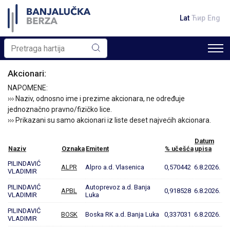
Lat
Ћир
Eng
Akcionari:
NAPOMENE:
››› Naziv, odnosno ime i prezime akcionara, ne određuje
jednoznačno pravno/fizičko lice.
››› Prikazani su samo akcionari iz liste deset najvećih akcionara.
Datum
Naziv
Oznaka
Emitent
% učešća
upisa
PILINDAVIĆ
ALPR
Alpro a.d. Vlasenica
0,570442
6.8.2026.
VLADIMIR
PILINDAVIĆ
Autoprevoz a.d. Banja
APBL
0,918528
6.8.2026.
VLADIMIR
Luka
PILINDAVIĆ
BOSK
Boska RK a.d. Banja Luka
0,337031
6.8.2026.
VLADIMIR