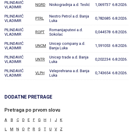
PILINDAVIĆ
NGRD
Niskogradnja a.d. Teslić
1,069737
6.8.2026.
VLADIMIR
PILINDAVIĆ
Nestro Petrol a.d. Banja
PTRL
0,782685
6.8.2026.
VLADIMIR
Luka
PILINDAVIĆ
Romanijaputevi a.d.
ROPT
0,044578
6.8.2026.
VLADIMIR
Sokolac
PILINDAVIĆ
Unicep company a.d.
UNCM
1,591053
6.8.2026.
VLADIMIR
Banja Luka
PILINDAVIĆ
Unicep trade a.d. Banja
UNTR
0,202234
6.8.2026.
VLADIMIR
Luka
PILINDAVIĆ
Veleprehrana a.d. Banja
VLPH
0,743654
6.8.2026.
VLADIMIR
Luka
DODATNE PRETRAGE
Pretraga po prvom slovu
A
B
C
D
E
F
G
H
I
J
K
L
M
N
O
P
R
S
T
U
V
Z