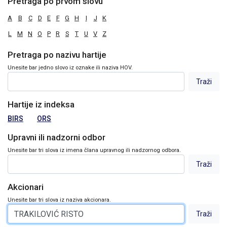
Pretraga po prvom slovu
A
B
C
D
E
F
G
H
I
J
K
L
M
N
O
P
R
S
T
U
V
Z
Pretraga po nazivu hartije
Unesite bar jedno slovo iz oznake ili naziva HOV.
Hartije iz indeksa
BIRS
ORS
Upravni ili nadzorni odbor
Unesite bar tri slova iz imena člana upravnog ili nadzornog odbora.
Akcionari
Unesite bar tri slova iz naziva akcionara.