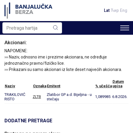
Lat
Ћир
Eng
Akcionari:
NAPOMENE:
››› Naziv, odnosno ime i prezime akcionara, ne određuje
jednoznačno pravno/fizičko lice.
››› Prikazani su samo akcionari iz liste deset najvećih akcionara.
Datum
Naziv
Oznaka
Emitent
% učešća
upisa
TRAKILOVIĆ
Zlatibor GP a.d. Bijeljina - u
ZLTB
1,089985
6.8.2026.
RISTO
stečaju
DODATNE PRETRAGE