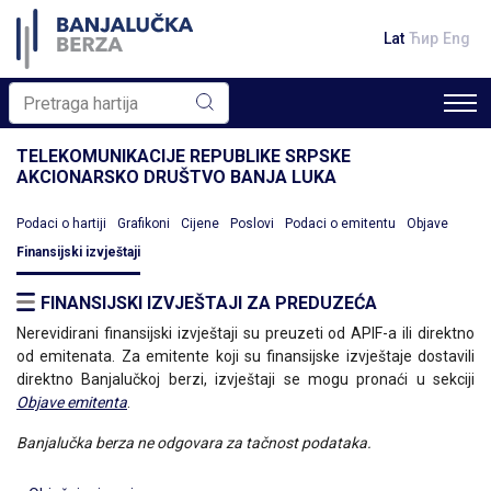
Lat
Ћир
Eng
TELEKOMUNIKACIJE REPUBLIKE SRPSKE
AKCIONARSKO DRUŠTVO BANJA LUKA
Podaci o hartiji
Grafikoni
Cijene
Poslovi
Podaci o emitentu
Objave
Finansijski izvještaji
FINANSIJSKI IZVJEŠTAJI ZA PREDUZEĆA
Nerevidirani finansijski izvještaji su preuzeti od APIF-a ili direktno
od emitenata. Za emitente koji su finansijske izvještaje dostavili
direktno Banjalučkoj berzi, izvještaji se mogu pronaći u sekciji
Objave emitenta
.
Banjalučka berza ne odgovara za tačnost podataka.