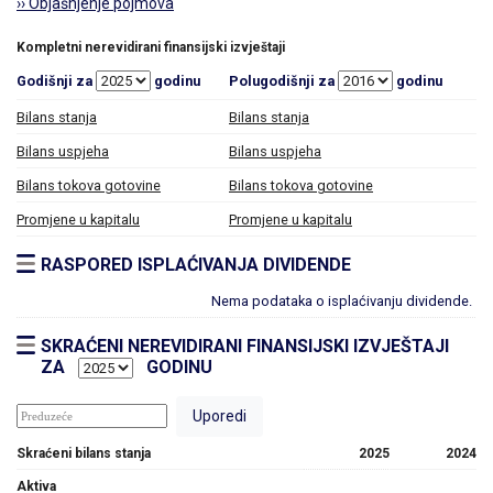
›› Objašnjenje pojmova
Kompletni nerevidirani finansijski izvještaji
Godišnji za
godinu
Polugodišnji za
godinu
Bilans stanja
Bilans stanja
Bilans uspjeha
Bilans uspjeha
Bilans tokova gotovine
Bilans tokova gotovine
Promjene u kapitalu
Promjene u kapitalu
RASPORED ISPLAĆIVANJA DIVIDENDE
Nema podataka o isplaćivanju dividende.
SKRAĆENI NEREVIDIRANI FINANSIJSKI IZVJEŠTAJI
ZA
GODINU
Skraćeni bilans stanja
2025
2024
Aktiva