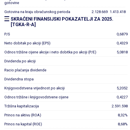
gotovine
Gotovina na kraju obračunskog perioda
2.128.669
1.413.418
SKRAĆENI FINANSIJSKI POKAZATELJI ZA 2025.
[TGKA-R-A]
P/S
0,6879
Neto dobitak po akciji (EPS)
0,4329
Odnos tržišne cijene akcije i neto dobitka po akciji (P/E)
5,0818
Dividenda po akciji
Racio plaćanja dividende
Dividendna stopa
Knjigovodstvena vrijednost po akciji
5,2052
Odnos tržišne i knjigovodstvene cijene
0,4227
Tržišna kapitalizacija
2.591.598
Prinos na aktivu (ROA)
8,32%
Prinos na kapital (ROE)
8,68%