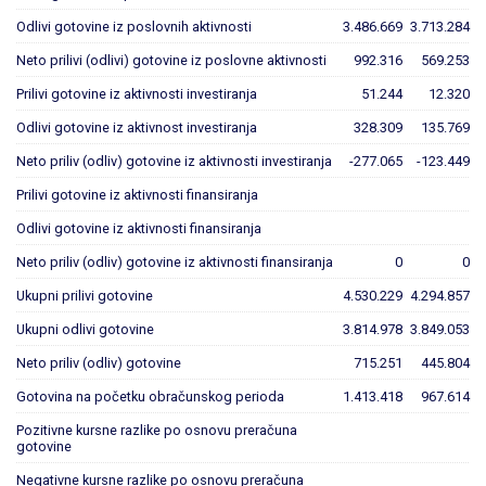
Odlivi gotovine iz poslovnih aktivnosti
3.486.669
3.713.284
Neto prilivi (odlivi) gotovine iz poslovne aktivnosti
992.316
569.253
Prilivi gotovine iz aktivnosti investiranja
51.244
12.320
Odlivi gotovine iz aktivnost investiranja
328.309
135.769
Neto priliv (odliv) gotovine iz aktivnosti investiranja
-277.065
-123.449
Prilivi gotovine iz aktivnosti finansiranja
Odlivi gotovine iz aktivnosti finansiranja
Neto priliv (odliv) gotovine iz aktivnosti finansiranja
0
0
Ukupni prilivi gotovine
4.530.229
4.294.857
Ukupni odlivi gotovine
3.814.978
3.849.053
Neto priliv (odliv) gotovine
715.251
445.804
Gotovina na početku obračunskog perioda
1.413.418
967.614
Pozitivne kursne razlike po osnovu preračuna
gotovine
Negativne kursne razlike po osnovu preračuna