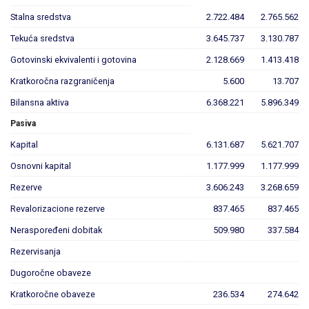
Stalna sredstva
2.722.484
2.765.562
Tekuća sredstva
3.645.737
3.130.787
Gotovinski ekvivalenti i gotovina
2.128.669
1.413.418
Kratkoročna razgraničenja
5.600
13.707
Bilansna aktiva
6.368.221
5.896.349
Pasiva
Kapital
6.131.687
5.621.707
Osnovni kapital
1.177.999
1.177.999
Rezerve
3.606.243
3.268.659
Revalorizacione rezerve
837.465
837.465
Neraspoređeni dobitak
509.980
337.584
Rezervisanja
Dugoročne obaveze
Kratkoročne obaveze
236.534
274.642