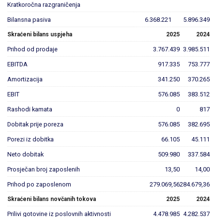
Kratkoročna razgraničenja
Bilansna pasiva
6.368.221
5.896.349
Skraćeni bilans uspjeha
2025
2024
Prihod od prodaje
3.767.439
3.985.511
EBITDA
917.335
753.777
Amortizacija
341.250
370.265
EBIT
576.085
383.512
Rashodi kamata
0
817
Dobitak prije poreza
576.085
382.695
Porezi iz dobitka
66.105
45.111
Neto dobitak
509.980
337.584
Prosječan broj zaposlenih
13,50
14,00
Prihod po zaposlenom
279.069,56
284.679,36
Skraćeni bilans novčanih tokova
2025
2024
Prilivi gotovine iz poslovnih aktivnosti
4.478.985
4.282.537