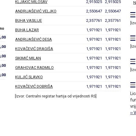
KLJAKIĆ MILOSAV
2,915025
2,915025
N
ANDRIJAŠEVIĆ VELJKO
2,550647
2,550647
BUHA VASILIJE
2,357761
2,357761
[Iz
no
BUHA LAZAR
1,971921
1,971921
,00
ANDRIJAŠEVIĆ DESA
1,971921
1,971921
5,00
[Iz
KOVAČEVIĆ DRAGIŠA
1,971921
1,971921
,00
SIKIMIĆ MILAN
1,971921
1,971921
,00
GRAHOVAC RADMILO
1,971921
1,971921
[Iz
,00
KULJIĆ SLAVKO
1,971921
1,971921
KOVAČEVIĆ DOBRIŠA
1,971921
1,971921
Lic
[Izvor: Centralni registar hartija od vrijednosti RS]
fun
vri
›› 