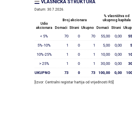
VLASNIČKA STRUKTURA
Datum:
30.7.2026.
% vlasništva od
Broj akcionara
ukupnog kapitala
Udio
akcionara
Domaći
Strani
Ukupno
Domaći
Strani
Ukup
< 5%
70
0
70
55,00
0,00
55
5%-10%
1
0
1
5,00
0,00
10%-25%
1
0
1
10,00
0,00
10
> 25%
1
0
1
30,00
0,00
30
UKUPNO
73
0
73
100,00
0,00
100
[Izvor: Centralni registar hartija od vrijednosti RS]