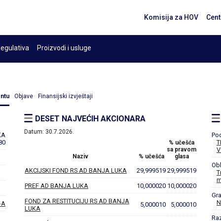
Komisija za HOV
Cent
egulativa
Proizvodi i usluge
entu
Objave
Finansijski izvještaji
DESET NAJVEĆIH AKCIONARA
Datum:
30.7.2026.
KA
Po
80
T
% učešća
sa pravom
V
Naziv
% učešća
glasa
Obl
AKCIJSKI FOND RS AD BANJA LUKA
29,999519
29,999519
T
m
PREF AD BANJA LUKA
10,000020
10,000020
Gr
FOND ZA RESTITUCIJU RS AD BANJA
N
-A
5,000010
5,000010
LUKA
Ra