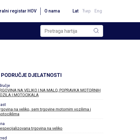
ralni registar HOV
O nama
Lat
Ћир
Eng
PODRUČJE DJELATNOSTI
dručje
RGOVINA NA VELIKO I NA MALO, POPRAVKA MOTORNIH
OZILA I MOTOCIKALA
ast
rgovina na veliko, sem trgovine motornim vozilima i
otociklima
ana
especijalizovana trgovina na veliko
zred