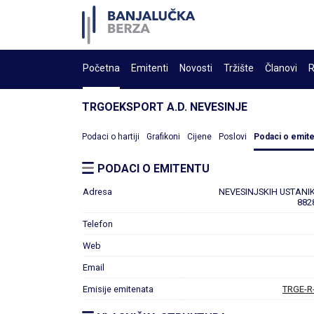
Početna
Emitenti
Novosti
Tržište
Članovi
R
TRGOEKSPORT A.D. NEVESINJE
Podaci o hartiji
Grafikoni
Cijene
Poslovi
Podaci o emit
PODACI O EMITENTU
Adresa
NEVESINJSKIH USTANI
882
Telefon
Web
Email
Emisije emitenata
TRGE-R